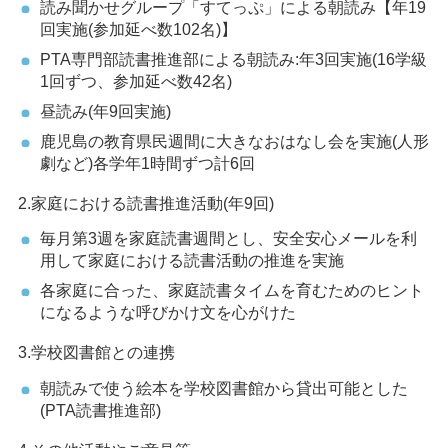
読み聞かせグループ「すてっぷ」による朝読み【年19
回実施(参加延べ数102名)】
PTA専門部読書推進部による朝読み:年3回実施(16学級
1回ずつ、参加延べ数42名)
昼読み(年9回実施)
鹿児島の教育県民週間に大きなおはなし会を実施(人形
劇など)各学年1時間ずつ計6回
2.家庭における読書推進活動(年9回)
毎月第3週を家庭読書週間とし、安全安心メールを利
用して家庭における読書活動の推進を実施
各家庭に合った、家庭読書タイムを育むためのヒント
になるような呼びかけ文を心がけた
3.学校図書館との連携
朝読みで使う絵本を学校図書館から貸出可能とした
(PTA読書推進部)