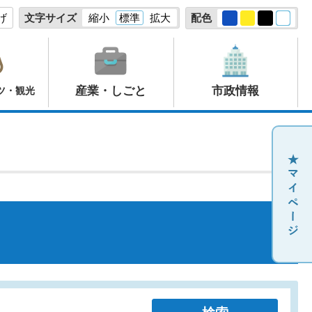
げ
文字サイズ
縮小
標準
拡大
配色
産業・しごと
市政情報
ツ・観光