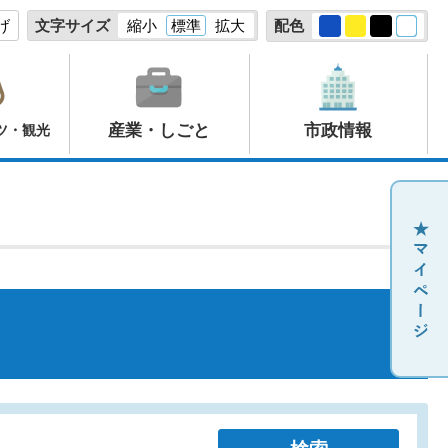
げ
文字サイズ
縮小
標準
拡大
配色
産業・しごと
市政情報
ツ・観光