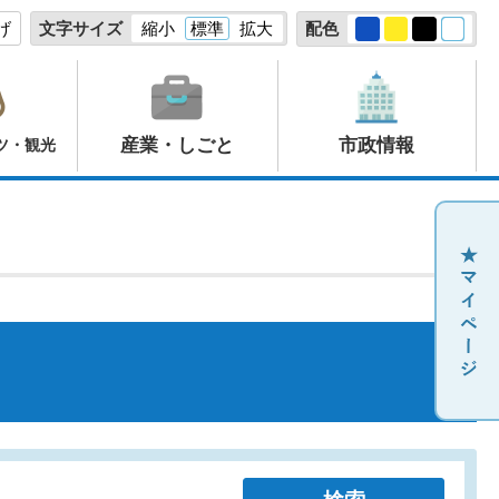
げ
文字サイズ
縮小
標準
拡大
配色
産業・しごと
市政情報
ツ・観光