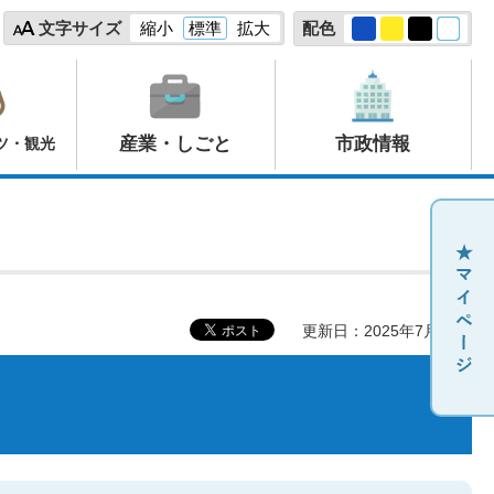
文字サイズ
縮小
標準
拡大
配色
産業・しごと
市政情報
ツ・観光
更新日：2025年7月18日