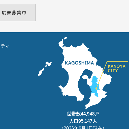
リティ
世帯数
44,948
戸
人口95
,147
人
（
2026年6月1日現在
）