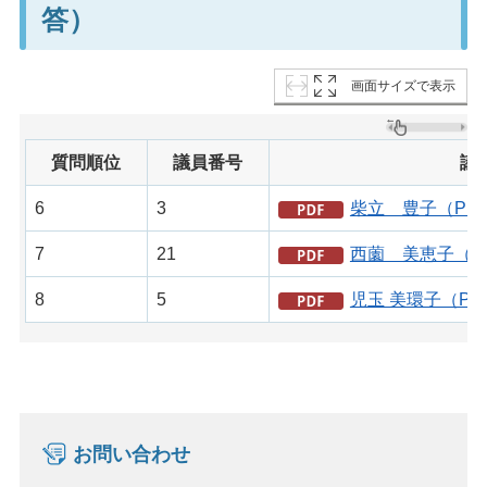
答）
画面サイズで表示
質問順位
議員番号
議
6
3
柴立 豊子（PDF
7
21
西薗 美恵子（PD
8
5
児玉 美環子（PD
お問い合わせ