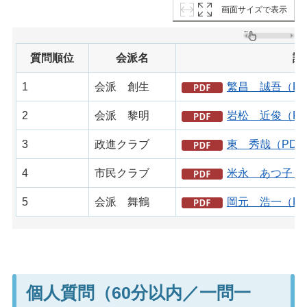
画面サイズで表示
質問順位
会派名
議
1
会派 創生
繁昌 誠吾（PD
2
会派 黎明
岩松 近俊（PD
3
政進クラブ
東 秀哉（PDF：
4
市民クラブ
米永 あつ子（P
5
会派 舞鶴
岡元 浩一（PD
個人質問（60分以内／一問一