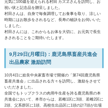
元気に100歳を迎えられる村田 カズヱさんを訪問し、お
祝い状と記念品を贈呈しました。
村田さんは、自身で毎食調理してお食事を取り、涼しい
時期にはお散歩をされるなど、長寿の秘訣をお伺いいた
しました。
村田さんには、これからもお体を大切に、お元気で長生
きされることをご期待いたします。
9月29日(月曜日)：鹿児島県畜産共進会
出品農家 激励訪問
10月4日に姶良中央家畜市場で開催の「第74回鹿児島県
畜産共進会」に出品される方々を訪問し、激励をさせて
いただきました。
全国でもトップクラスの肉用牛生産を誇る鹿児島県の本
共進会において、本市からは、若雌1区に3頭、若雌2区に
2頭、父系群区に1頭、高校生出品区に1頭の計7頭が出場