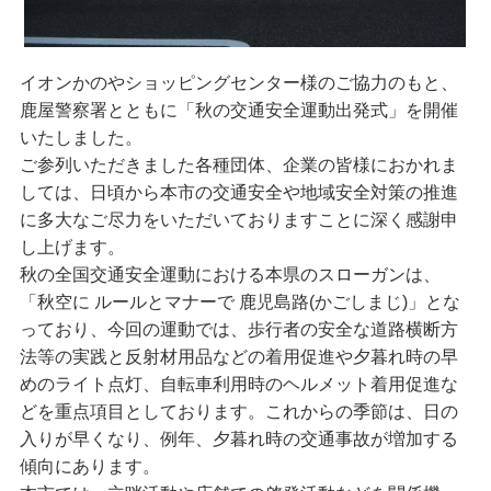
イオンかのやショッピングセンター様のご協力のもと、
鹿屋警察署とともに「秋の交通安全運動出発式」を開催
いたしました。
ご参列いただきました各種団体、企業の皆様におかれま
しては、日頃から本市の交通安全や地域安全対策の推進
に多大なご尽力をいただいておりますことに深く感謝申
し上げます。
秋の全国交通安全運動における本県のスローガンは、
「秋空に ルールとマナーで 鹿児島路(かごしまじ)」とな
っており、今回の運動では、歩行者の安全な道路横断方
法等の実践と反射材用品などの着用促進や夕暮れ時の早
めのライト点灯、自転車利用時のヘルメット着用促進な
どを重点項目としております。これからの季節は、日の
入りが早くなり、例年、夕暮れ時の交通事故が増加する
傾向にあります。