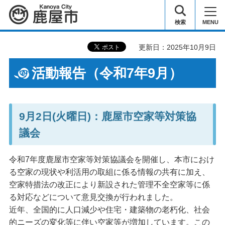
鹿屋市
検索
MENU
更新日：2025年10月9日
活動報告（令和7年9月）
9月2日(火曜日)：鹿屋市空家等対策協
議会
令和7年度鹿屋市空家等対策協議会を開催し、本市におけ
る空家の現状や利活用の取組に係る情報の共有に加え、
空家特措法の改正により新設された管理不全空家等に係
る対応などについて意見交換が行われました。
近年、全国的に人口減少や住宅・建築物の老朽化、社会
的ニーズの変化等に伴い空家等が増加しています。この