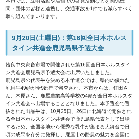
本市では、立哨活動や店舗での啓発活動などを関係機
関・団体の皆様と連携し、交通事故を1件でも減らすべく
取り組んでまいります。
9月20日(土曜日)：第16回全日本ホルス
タイン共進会鹿児島県予選大会
姶良中央家畜市場で開催された第16回全日本ホルスタイ
ン共進会鹿児島県予選大会に出席いたしました。
鹿児島県の代表牛を決める本予選会では、県内の優れた
乳用牛49頭が全9部門で審査され、本市からは、釘田さ
ん、木原さん、鹿屋農業高等学校の4頭が全日本ホルスタ
イン共進会へ出場することとなりました。本予選会で選
抜された出品牛は、10月25日、26日に北海道で開催され
る全日本ホルスタイン共進会で鹿児島県代表として出場
するため、全国各地から優秀な乳牛が集まる大舞台で日
頃の成果を存分に発揮し、鹿屋市の酪農の魅力を全国に