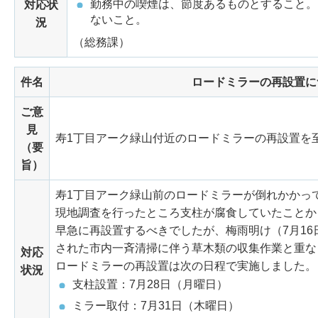
勤務中の喫煙は、節度あるものとすること。
対応状
ないこと。
況
（総務課）
件名
ロードミラーの再設置に
ご意
見
寿1丁目アーク緑山付近のロードミラーの再設置を
（要
旨）
寿1丁目アーク緑山前のロードミラーが倒れかかって
現地調査を行ったところ支柱が腐食していたことか
早急に再設置するべきでしたが、梅雨明け（7月16
された市内一斉清掃に伴う草木類の収集作業と重な
対応
ロードミラーの再設置は次の日程で実施しました。
状況
支柱設置：7月28日（月曜日）
ミラー取付：7月31日（木曜日）