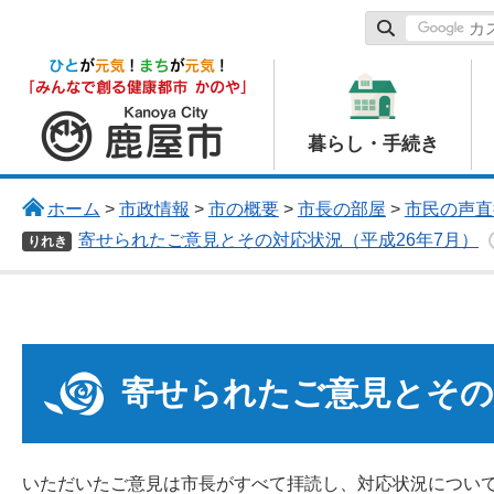
鹿屋市
暮らし・手続き
ホーム
>
市政情報
>
市の概要
>
市長の部屋
>
市民の声直
寄せられたご意見とその対応状況（平成26年7月）
りれき
寄せられたご意見とその
いただいたご意見は市長がすべて拝読し、対応状況につい