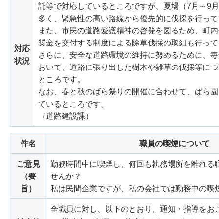
託等で対応しているところですが、夏場（7月～9
多く、緊急性の高い路線から優先的に伐採を行って
また、市民の道路愛護精神の啓発を図るため、町内
奨金を交付する制度による除草伐採の取組も行って
対応
さらに、安全な道路環境の維持に努めるために、毎
状況
おいて、道路に張り出した樹木や雑草の伐採等につ
ところです。
なお、春と秋のばら祭りの開催に合わせて、ばら園
ているところです。
（道路建設課）
件名
職員の喫煙について
ご意見
勤務時間中に喫煙し、何回も執務場所を離れる
（要
せんか？
旨）
私は民間企業ですが、私の会社では勤務中の喫
全職員に対し、以下のとおり、通知・指導をお