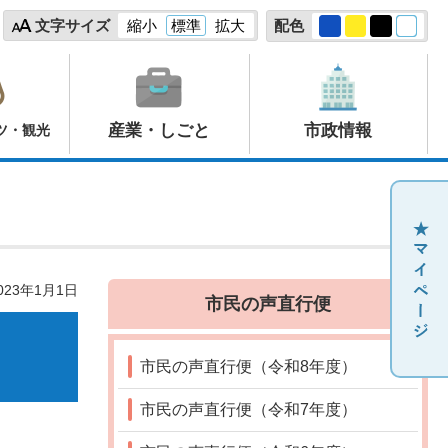
文字サイズ
縮小
標準
拡大
配色
産業・しごと
市政情報
ツ・観光
23年1月1日
市民の声直行便
市民の声直行便（令和8年度）
市民の声直行便（令和7年度）