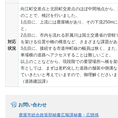
向江町交差点と北田町交差点のほぼ中間地点から、
のことで、検討を行いました。
1点目に、上流には鹿屋橋があり、その下流250
と。
2点目に、市内を流れる肝属川は国土交通省の管轄
対応
を架ける位置や橋の構造など、さまざまな課題があ
状況
3点目に、接続する市道仲町線の幅員は狭く、また
車場横の道路へアクセスすることは難しいこと。
以上のことなどから、現段階での要望場所へ橋を架
市としては、まずは老朽化した道路の舗装や側溝な
ていきたいと考えていますので、御理解くださいま
（道路建設課）
お問い合わせ
鹿屋市総合政策部秘書広報課秘書・広聴係