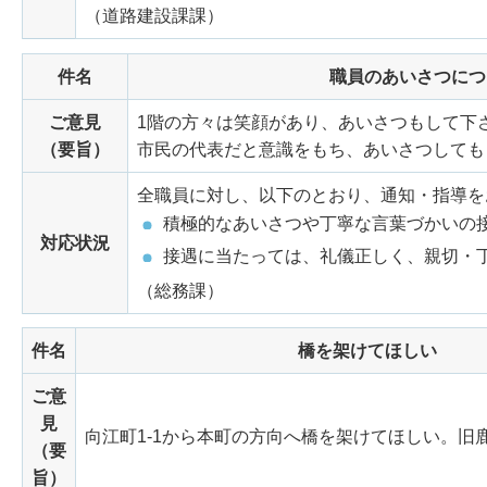
（道路建設課課）
件名
職員のあいさつにつ
ご意見
1階の方々は笑顔があり、あいさつもして下
（要旨）
市民の代表だと意識をもち、あいさつしても
全職員に対し、以下のとおり、通知・指導を
積極的なあいさつや丁寧な言葉づかいの
対応状況
接遇に当たっては、礼儀正しく、親切・
（総務課）
件名
橋を架けてほしい
ご意
見
向江町1-1から本町の方向へ橋を架けてほしい。
（要
旨）