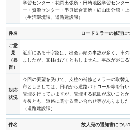
学習センター・花岡出張所・田崎地区学習センター
ー・資源センター・串良総合支所・細山田分館・上
（生活環境課、道路建設課）
件名
ロードミラーの修理に
ご意
見
近所にある十字路は、出会い頭の事故が多く、車の
（要
ましたが、支柱はびくともしません。事故が起こる
旨）
今回の要望を受けて、支柱の補修とミラーの取替え
市としましては、日頃から道路パトロール等を行い
対応
管理を行っていますが、管理する範囲が広いことか
状況
今後とも、道路に関する問い合わせ等がありました
（道路建設課）
件名
故人宛の通知書につい