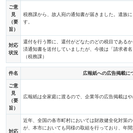
ご意
見
税務課から、故人宛の通知書が届きました。遺族に
（要
す。
旨）
還付を行う際に、還付がどなたのどの税目であるか
対応
済通知書を送付していましたが、今後は「請求者名
状況
（税務課）
件名
広報紙への広告掲載に
ご意
見
広報紙は全家庭に渡るので、企業等の広告掲載はや
（要
旨）
近年、全国の各市町村においては財政健全化対策の
が、本市においても同様の取組を行っており、年間
対応