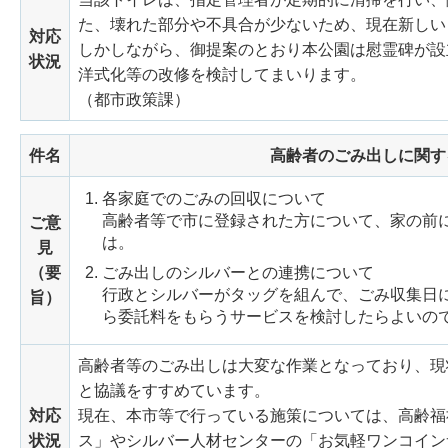
た、壊れた部分や不具合が少ないため、現在新しい
対応
しかしながら、御提案のとおり本公園は慰霊碑が設
状況
洋式化等の改修を検討してまいります。
（都市政策課）
件名
高齢者のごみ出しに関す
各家庭でのごみの回収について
高齢者等で市に登録された方について、家の前
ご意
は。
見
（要
ごみ出しのシルバーとの連携について
行政とシルバーがタッグを組んで、ごみ収集日
旨）
ら委託料をもらうサービスを検討したらよいの
高齢者等のごみ出しは大変な作業となっており、現
と協議をすすめています。
対応
現在、本市等で行っている施策については、高齢福
状況
ス」やシルバー人材センターの「お気軽ワンコイン