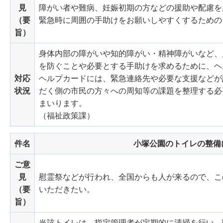
見
障がい者や難病、妊娠初期の方などの援助や配慮を
（要
緊急時に周囲の手助けをお願いしやすくするための
旨）
身体内部の障がいや知的障がい・精神障がいなど、
を防ぐことや必要とする手助けを求めるために、ヘ
対応
ヘルプカードには、緊急連絡先や必要な支援などが
状況
だく側の市民の方々への周知等の課題を整理する必
まいります。
（福祉政策課）
件名
小塚公園のトイレの整備
ご意
見
慰霊祭などが行われ、全国からも人が来るので、こ
（要
いただきたい。
旨）
当該トイレは、指定管理者が定期的に清掃を行い、