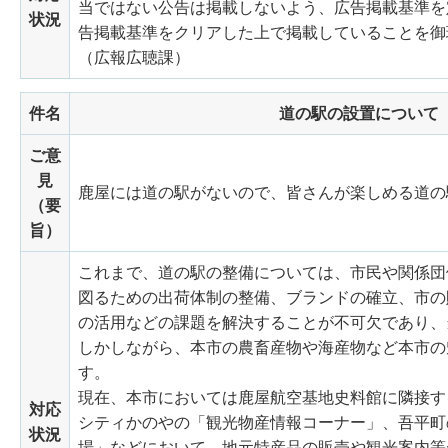
当ではない公告は掲載しないよう、広告掲載基準を
状況
告掲載基準をクリアした上で掲載していることを御
（広報広聴課）
件名
道の駅の設置について
ご意
見
鹿屋には道の駅がないので、皆さんが楽しめる道の
（要
旨）
これまで、道の駅の整備については、市民や関係団
図るための出荷体制の整備、ブランドの確立、市の
の活用などの課題を解決することが不可欠であり、
しかしながら、本市の農畜産物や海産物など本市の
す。
現在、本市においては鹿屋航空基地史料館に隣接す
対応
シティかのやの「観光物産情報コーナー」、吾平町
状況
場」などにおいて、地元特産品の販売や観光案内等