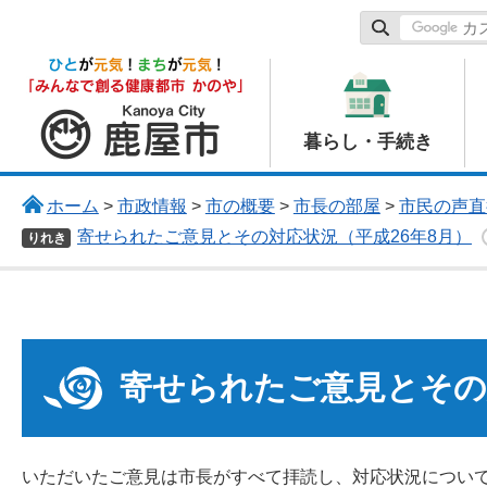
鹿屋市
暮らし・手続き
ホーム
>
市政情報
>
市の概要
>
市長の部屋
>
市民の声直
寄せられたご意見とその対応状況（平成26年8月）
りれき
寄せられたご意見とその
いただいたご意見は市長がすべて拝読し、対応状況につい