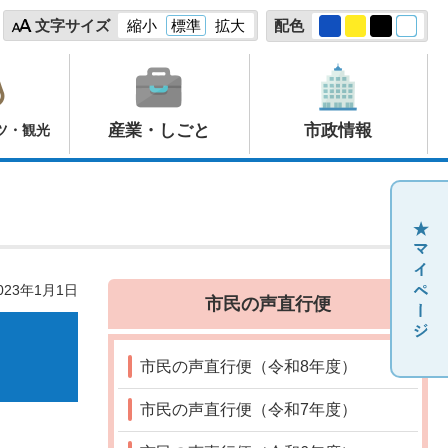
文字サイズ
縮小
標準
拡大
配色
産業・しごと
市政情報
ツ・観光
23年1月1日
市民の声直行便
市民の声直行便（令和8年度）
市民の声直行便（令和7年度）