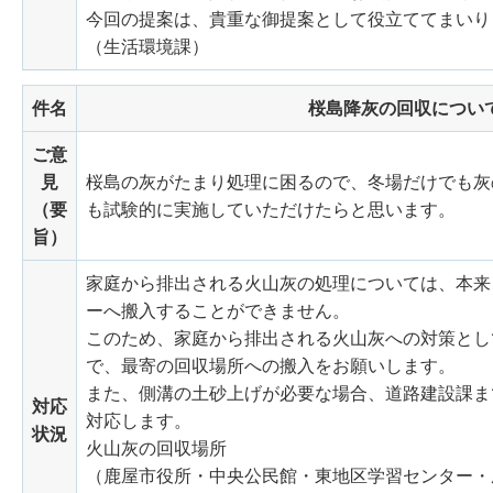
今回の提案は、貴重な御提案として役立ててまいり
（生活環境課）
件名
桜島降灰の回収につい
ご意
見
桜島の灰がたまり処理に困るので、冬場だけでも灰
（要
も試験的に実施していただけたらと思います。
旨）
家庭から排出される火山灰の処理については、本来
ーへ搬入することができません。
このため、家庭から排出される火山灰への対策とし
で、最寄の回収場所への搬入をお願いします。
また、側溝の土砂上げが必要な場合、道路建設課ま
対応
対応します。
状況
火山灰の回収場所
（鹿屋市役所・中央公民館・東地区学習センター・