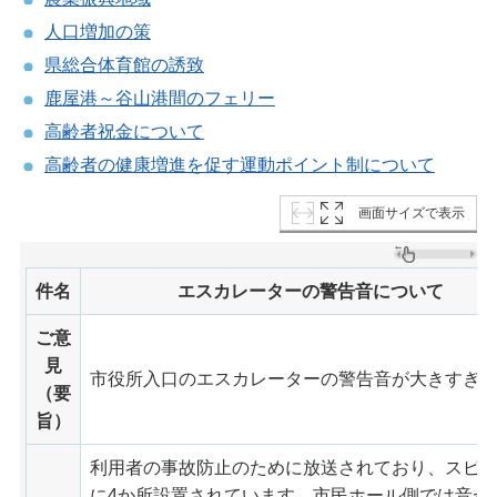
人口増加の策
県総合体育館の誘致
鹿屋港～谷山港間のフェリー
高齢者祝金について
高齢者の健康増進を促す運動ポイント制について
画面サイズで表示
件名
エスカレーターの警告音について
ご意
見
市役所入口のエスカレーターの警告音が大きすぎ
（要
旨）
利用者の事故防止のために放送されており、スピ
に4か所設置されています。市民ホール側では音が