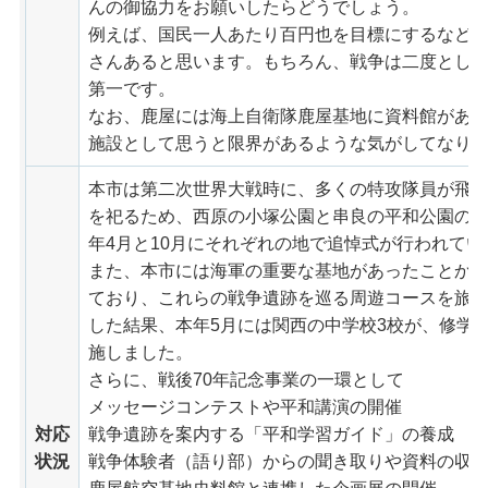
んの御協力をお願いしたらどうでしょう。
例えば、国民一人あたり百円也を目標にするなど
さんあると思います。もちろん、戦争は二度とし
第一です。
なお、鹿屋には海上自衛隊鹿屋基地に資料館があ
施設として思うと限界があるような気がしてなり
本市は第二次世界大戦時に、多くの特攻隊員が飛
を祀るため、西原の小塚公園と串良の平和公園の
年4月と10月にそれぞれの地で追悼式が行われてい
また、本市には海軍の重要な基地があったことか
ており、これらの戦争遺跡を巡る周遊コースを旅
した結果、本年5月には関西の中学校3校が、修学
施しました。
さらに、戦後70年記念事業の一環として
メッセージコンテストや平和講演の開催
対応
戦争遺跡を案内する「平和学習ガイド」の養成
状況
戦争体験者（語り部）からの聞き取りや資料の収