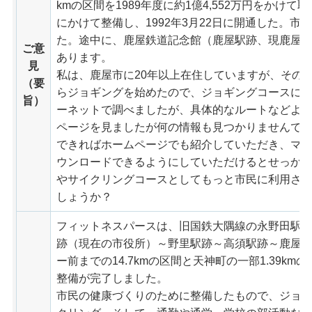
kmの区間を1989年度に約1億4,552万円をかけて取
にかけて整備し、1992年3月22日に開通した。市道
た。途中に、鹿屋鉄道記念館（鹿屋駅跡、現鹿屋
ご意
あります。
見
私は、鹿屋市に20年以上在住していますが、その
（要
らジョギングを始めたので、ジョギングコースに
旨）
ーネットで調べましたが、具体的なルートなどよ
ページを見ましたが何の情報も見つかりませんで
できればホームページでも紹介していただき、マッ
ウンロードできるようにしていただけるとせっか
やサイクリングコースとしてもっと市民に利用さ
しょうか？
フィットネスパースは、旧国鉄大隅線の永野田駅
跡（現在の市役所）～野里駅跡～高須駅跡～鹿屋
ー前までの14.7kmの区間と天神町の一部1.39k
整備が完了しました。
市民の健康づくりのために整備したもので、ジョ