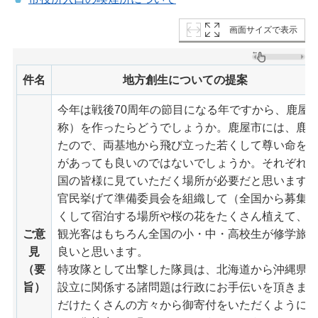
画面サイズで表示
件名
地方創生についての提案
今年は戦後70周年の節目になる年ですから、鹿屋
称）を作ったらどうでしょうか。鹿屋市には、鹿
たので、両基地から飛び立った若くして尊い命を
があっても良いのではないでしょうか。それぞれ
国の皆様に見ていただく場所が必要だと思います
官民挙げて準備委員会を組織して（全国から募集
くして宿泊する場所や桜の花をたくさん植えて、
ご意
観光客はもちろん全国の小・中・高校生が修学旅
見
良いと思います。
（要
特攻隊として出撃した隊員は、北海道から沖縄県まで
旨）
設立に関係する諸問題は行政にお手伝いを頂きま
だけたくさんの方々から御寄付をいただくように