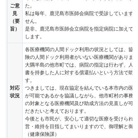
ご意
た。
見
私は毎年、鹿児島市医師会病院で受診しています
（要
せん。
旨）
是非、鹿児島市医師会立病院を指定病院に加えて
します。
各医療機関の人間ドック利用の状況としては、協
険の人間ドック利用者がいない医療機関がありま
大隅半島の他市町では、病院の指定は行わず、人
書を持参した人に対する償還払いという方法で助
す。
対応
つきましては、現在協定を結んでいる本市内の医
状況
が可能であるかを協議しながら、他市町村の事務
の対象となる医療機関及び助成方法の見直しが可
だきたいと考えております。
今後とも市民が、安心して適切な医療を受けられ
営・維持を目指してまいりますので、御理解と御
（健康保険課）