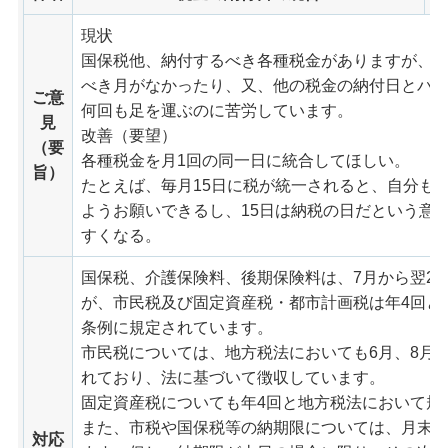
現状
国保税他、納付するべき各種税金がありますが、同
べき月がなかったり、又、他の税金の納付日とバ
ご意
何回も足を運ぶのに苦労しています。
見
改善（要望）
（要
各種税金を月1回の同一日に統合してほしい。
旨）
たとえば、毎月15日に税が統一されると、自分も
ようお願いできるし、15日は納税の日だという意
すくなる。
国保税、介護保険料、後期保険料は、7月から翌2
が、市民税及び固定資産税・都市計画税は年4回と
条例に規定されています。
市民税については、地方税法においても6月、8月、
れており、法に基づいて徴収しています。
固定資産税についても年4回と地方税法において規
また、市税や国保税等の納期限については、月末
対応