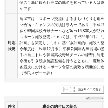
側の半島に取られ鹿屋の地名を知っている人は東京で
かです。
鹿屋市は、スポーツ交流によるまちづくりを進め
ツ合宿・キャンプの実績は県内一であり、平成26
宿や韓国高校野球チームなど延べ16,800人が訪れ
スポーツ施設整備については、平成26年9月に「
対応
計画」を策定し、これに基づき計画的に施設の整
状況
今年度は、昨年12月末に平和公園屋内練習場の整
手の自主トレや韓国高校野球チームの練習に利用
今後も引き続き施設整備を行うとともに、鹿屋体
各競技におけるスポーツ合宿の誘致を積極的に進
（市民スポーツ課）
画面サイズで表示
件名
税金の納付日の統合