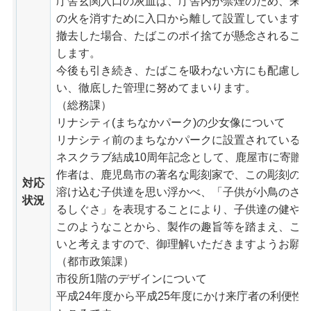
庁舎玄関入口の灰皿は、庁舎内が禁煙のため、来
の火を消すために入口から離して設置しています
撤去した場合、たばこのポイ捨てが懸念されるこ
します。
今後も引き続き、たばこを吸わない方にも配慮し
い、徹底した管理に努めてまいります。
（総務課）
リナシティ(まちなかパーク)の少女像について
リナシティ前のまちなかパークに設置されている彫
ネスクラブ結成10周年記念として、鹿屋市に寄贈
作者は、鹿児島市の著名な彫刻家で、この彫刻の
対応
溶け込む子供達を思い浮かべ、「子供が小鳥のさ
状況
るしぐさ」を表現することにより、子供達の健や
このようなことから、製作の趣旨等を踏まえ、こ
いと考えますので、御理解いただきますようお願
（都市政策課）
市役所1階のデザインについて
平成24年度から平成25年度にかけ来庁者の利便性