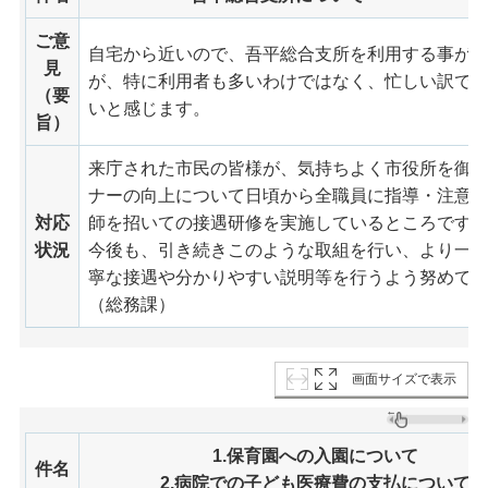
ご意
自宅から近いので、吾平総合支所を利用する事が
見
が、特に利用者も多いわけではなく、忙しい訳で
（要
いと感じます。
旨）
来庁された市民の皆様が、気持ちよく市役所を御
ナーの向上について日頃から全職員に指導・注意
対応
師を招いての接遇研修を実施しているところです
状況
今後も、引き続きこのような取組を行い、より一
寧な接遇や分かりやすい説明等を行うよう努めて
（総務課）
画面サイズで表示
1.保育園への入園について
件名
2.病院での子ども医療費の支払について