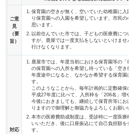
保育園の空きが無く、空いていた幼稚園に入園
り保育園への入園を希望しています。市民の心
ご意
思います。
見
（要
以前住んでいた市では、子どもの医療費につい
すが、鹿屋では一度支払をしないといけません
旨）
行けなくなります。
鹿屋市では、年度当初における保育園等の「待
の保育園への入所を希望し待っている「空き待
年度途中になると、なかなか希望する保育園に
す。
このようなことから、毎年計画的に定数確保の
平成27年度に比べて、入所枠を「206名」増や
今後におきましても、継続して保育所等におけ
りますので御理解と御協力をよろしくお願いい
本市の医療費助成制度は、受診時に一度医療機
いいただき、後に口座振込にて自己負担額を全
対応
す。