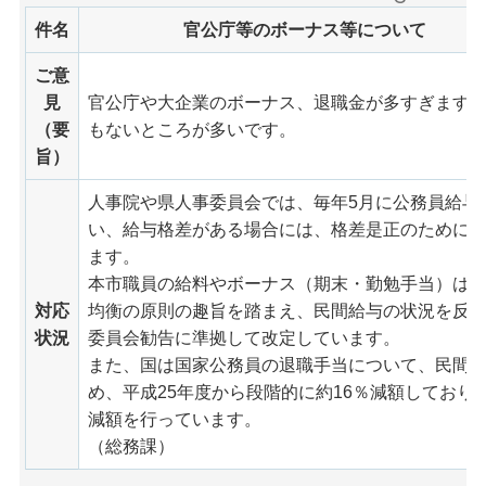
件名
官公庁等のボーナス等について
ご意
見
官公庁や大企業のボーナス、退職金が多すぎます
（要
もないところが多いです。
旨）
人事院や県人事委員会では、毎年5月に公務員給与
い、給与格差がある場合には、格差是正のために
ます。
本市職員の給料やボーナス（期末・勤勉手当）は、
対応
均衡の原則の趣旨を踏まえ、民間給与の状況を反
状況
委員会勧告に準拠して改定しています。
また、国は国家公務員の退職手当について、民間
め、平成25年度から段階的に約16％減額しており
減額を行っています。
（総務課）