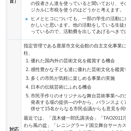
旨）
の役者さん達を使っていると聞いており、その
ジカルに市税を使うのはどうかと考えます。
ヒメとヒコについても、一部の学生の活動にだ
かしいと思います。他の活動をしている生徒た
っているので、活動費を出してあげるべきでは
指定管理である鹿屋市文化会館の自主文化事業にお
柱、
優れた国内外の芸術文化を鑑賞する機会
感性豊かな子ども達に優れた芸術文化を鑑賞す
多くの市民が気軽に楽しめる事業の実施
日本の伝統芸術にふれる機会
市民手作りのオリジナルな舞台芸術事業への支
発表する場の提供―の中から、バランスよく選
併せて15名からなる市民会議からも意見を伺い
最近では、「茂木健一郎氏講演会」「TAO2011
わら風の盆」「レニングラード国立舞台サーカス
対応