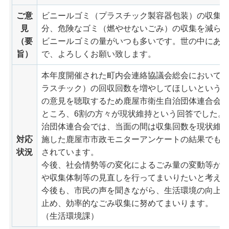
ご意
ビニールゴミ（プラスチック製容器包装）の収集
見
分、危険なゴミ（燃やせないごみ）の収集を減ら
（要
ビニールゴミの量がいつも多いです。世の中にあ
旨）
で、よろしくお願い致します。
本年度開催された町内会連絡協議会総会において
ラスチック）の回収回数を増やしてほしいという
の意見を聴取するため鹿屋市衛生自治団体連合会で
ところ、6割の方々が現状維持という回答でした。
治団体連合会では、当面の間は収集回数を現状維持
対応
施した鹿屋市市政モニターアンケートの結果でも、
状況
されています。
今後、社会情勢等の変化によるごみ量の変動等が
や収集体制等の見直しを行ってまいりたいと考え
今後も、市民の声を聞きながら、生活環境の向上
止め、効率的なごみ収集に努めてまいります。
（生活環境課）