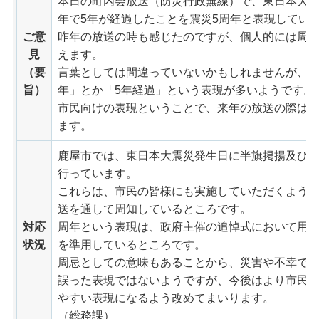
本日の町内会放送（防災行政無線）で、東日本大
年で5年が経過したことを震災5周年と表現してい
ご意
昨年の放送の時も感じたのですが、個人的には周
見
えます。
（要
言葉としては間違っていないかもしれませんが、新
旨）
年」とか「5年経過」という表現が多いようです。
市民向けの表現ということで、来年の放送の際は
ます。
鹿屋市では、東日本大震災発生日に半旗掲揚及び
行っています。
これらは、市民の皆様にも実施していただくよう
送を通して周知しているところです。
対応
周年という表現は、政府主催の追悼式において用
状況
を準用しているところです。
周忌としての意味もあることから、災害や不幸で
誤った表現ではないようですが、今後はより市民
やすい表現になるよう改めてまいります。
（総務課）