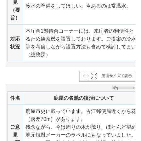
見
冷水の準備をしてほしい。今あるのは常温水。
（要
旨）
本庁舎1階待合コーナーには、来庁者の利便性と「
対応
るため給茶機を設置しております。ご提案の冷水
状況
等を考慮しながら設置方法も含めて検討してまい
（総務課）
画面サイズで表示
件名
鹿屋の名瀧の復活について
鹿屋市史に載っています。古江郵便局近くから花
（落差70m）があります。
ご意
残念ながら、今は周りの木が茂り、ほとんど望めませ
見
地元焼酎メーカーのラベルにもなっていました。