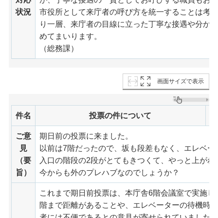
状況
市役所として来庁者の呼び方を統一することは考
り一層、来庁者の目線に立った丁寧な接遇や分か
めてまいります。
（総務課）
画面サイズで表示
件名
投票の件について
ご意
期日前の投票に来ました。
見
以前は7階だったので、坂も段差もなく、エレベー
（要
入口の階段の2段がとてもきつくて、やっと上がれ
旨）
今からも外のプレハブなのでしょうか？
これまで期日前投票は、本庁舎6階会議室で実施し
階まで距離があることや、エレベーターの待機時
者には不便であるとの意見が寄せられていました