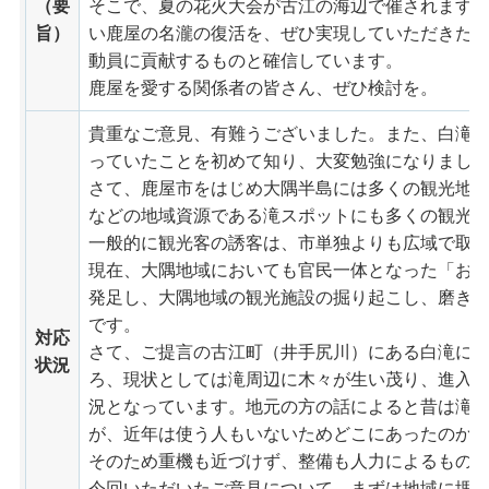
（要
そこで、夏の花火大会が古江の海辺で催されます
旨）
い鹿屋の名瀧の復活を、ぜひ実現していただきた
動員に貢献するものと確信しています。
鹿屋を愛する関係者の皆さん、ぜひ検討を。
貴重なご意見、有難うございました。また、白滝
っていたことを初めて知り、大変勉強になりまし
さて、鹿屋市をはじめ大隅半島には多くの観光地
などの地域資源である滝スポットにも多くの観光
一般的に観光客の誘客は、市単独よりも広域で取
現在、大隅地域においても官民一体となった「お
発足し、大隅地域の観光施設の掘り起こし、磨き
です。
対応
さて、ご提言の古江町（井手尻川）にある白滝に
状況
ろ、現状としては滝周辺に木々が生い茂り、進入
況となっています。地元の方の話によると昔は滝
が、近年は使う人もいないためどこにあったのか
そのため重機も近づけず、整備も人力によるもの
今回いただいたご意見について、まずは地域に埋