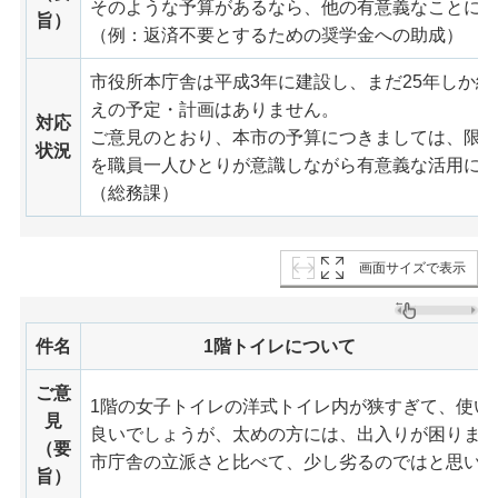
そのような予算があるなら、他の有意義なことに
旨）
（例：返済不要とするための奨学金への助成）
市役所本庁舎は平成3年に建設し、まだ25年しか
えの予定・計画はありません。
対応
ご意見のとおり、本市の予算につきましては、限
状況
を職員一人ひとりが意識しながら有意義な活用に
（総務課）
画面サイズで表示
件名
1階トイレについて
ご意
1階の女子トイレの洋式トイレ内が狭すぎて、使い
見
良いでしょうが、太めの方には、出入りが困りま
（要
市庁舎の立派さと比べて、少し劣るのではと思い
旨）