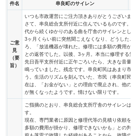
件名
串良町のサイレン
いつも市政運営にご注力頂きありがとうございま
さて、串良総合支所付近に住んでいるものです。
代から続くゆかりのある曲を庁舎のサイレンとし
3ヶ月くらい前に突然聞こえなくなり、どうしたこ
ご意
ろ、「放送機器が壊れた。修理には多額の費用が
見
との返答でした。以後、3ヶ月。本当に修理する気
（要
先日吾平支所付近に正午ごろいたら、大きな音量
旨）
鳴っていました。残念です。串良町民はあまり市
う。生活のリズムを刻んでいた、市民（串良町民
在は、「お金がない」との理由で廃止され、他の
が無くなったようです。情けない限りです。
ご指摘のとおり、串良総合支所庁舎のサイレンは約
す。
現在、専門業者に原因と修理代等の見積り依頼を
多額の費用が掛かり、修理できないかも」との判
前も落雷で故障した経緯があることから、故障の