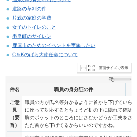
道路の草刈の件
片親の家庭の学費
女子のトイレのこと
串良町のサイレン
鹿屋市のためのイベントを実施したい
C＆Kのばら大使任命について
画面サイズで表示
件名
職員の身分証の件
ご意
職員の方が氏名等分かるように首から下げていら
見
に座って対応するとちょうど机の下に隠れて確認
（要
胸のポケットのところにはさむかどうか工夫をさ
旨）
ただ首から下げてるからいいのですかね。