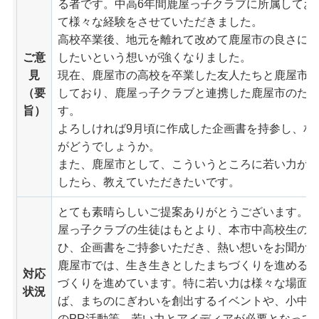
る者です。中高6年間鹿屋っ子クラブに所属してお
て様々な経験をさせていただきました。
高校卒業後、地元を離れて改めて鹿屋市の良さに
ご意
したいという想いが強くなりました。
見
現在、鹿屋市の高校を卒業した友人たちと鹿屋市
（要
しており、鹿屋っ子クラブと連携した鹿屋市のた
旨）
す。
よろしければ9月頃に作成した企画書を持参し、相
がどうでしょうか。
また、鹿屋市として、こういうところに若い力が
したら、教えていただきたいです。
とても素晴らしいご提案ありがとうございます。
屋っ子クラブの生徒はもとより、本市中高校生の
ひ、企画書をご持参いただき、熱い想いをお聞か
鹿屋市では、生き生きとしたまちづくりを進める
対応
づくりを進めています。特に若い力は様々な場面
状況
ば、まちのにぎわいを創出するイベントや、小中
のPR活動等、若い力とアイディアが必要となって