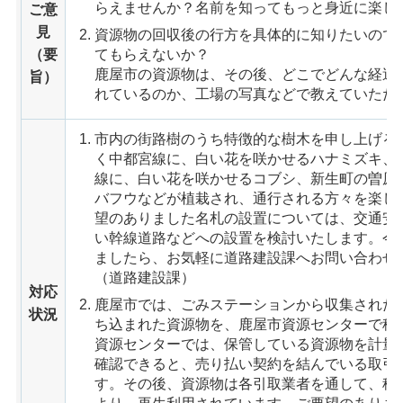
らえませんか？名前を知ってもっと身近に楽し
ご意
見
資源物の回収後の行方を具体的に知りたいので
（要
てもらえないか？
鹿屋市の資源物は、その後、どこでどんな経過
旨）
れているのか、工場の写真などで教えていただ
市内の街路樹のうち特徴的な樹木を申し上げる
く中都宮線に、白い花を咲かせるハナミズキ、
線に、白い花を咲かせるコブシ、新生町の曽原
バフウなどが植栽され、通行される方々を楽し
望のありました名札の設置については、交通安
い幹線道路などへの設置を検討いたします。今
ましたら、お気軽に道路建設課へお問い合わせ
（道路建設課）
対応
鹿屋市では、ごみステーションから収集された
状況
ち込まれた資源物を、鹿屋市資源センターで種
資源センターでは、保管している資源物を計量
確認できると、売り払い契約を結んでいる取引
す。その後、資源物は各引取業者を通して、種