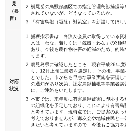
見
横尾岳の鳥獣保護区での指定管理鳥獣捕獲等事
（要
されていないが、どうなっているのか。
旨）
「有害鳥獣（駆除）対策室」を新設してほしい
捕獲指示書は、各猟友会員の取得している資格
又は「わな」若しくは「銃器・わな」の3種類
あり、今後も農作物被害の軽減のため、的確な
ります。
鹿児島県に確認したところ、現在平成28年度事
り、12月上旬に業者を選定し、その後、事業
とでした。市からも早急な事業実施を要請して
対応
の通知があり次第、認定鳥獣捕獲等事業者講習
状況
に、ご連絡をいたします。
本市では、来年度に有害鳥獣被害に即応するた
の組織化を予定しており、これにより有害鳥獣
と考えています。現時点では、ご提案のあった
考えておりませんが、猟友会や地域住民と一体
きたいと考えていますので、今後もご協力をお