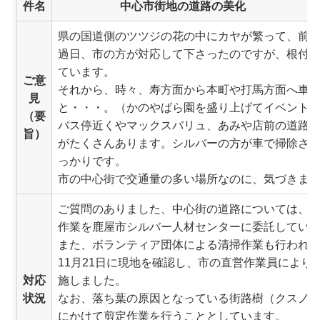
件名
中心市街地の道路の美化
県の国道側のツツジの花の中にカヤが繁って、前
過日、市の方が対応して下さったのですが、根付
ています。
ご意
それから、時々、寿方面から本町や打馬方面へ車
見
と・・・。（かのやばら園を盛り上げてイベント
（要
バス停近くやマックスバリュ、あみや店前の道路
旨）
がたくさんあります。シルバーの方が車で掃除さ
っかりです。
市の中心街で交通量の多い場所なのに、気づきま
ご質問のありました、中心街の道路については、毎
作業を鹿屋市シルバー人材センターに委託してい
また、ボランティア団体による清掃作業も行われ
11月21日に現地を確認し、市の直営作業員により
対応
施しました。
状況
なお、落ち葉の原因となっている街路樹（クスノキ
にかけて剪定作業を行うこととしています。