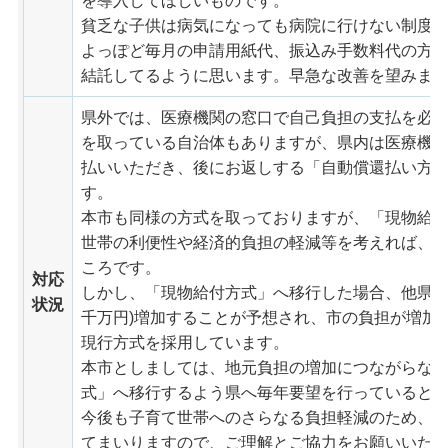
を導入してほしいものです。
貧乏な子供は病気になっても病院に行けない制度
よっぽど毎月の申請用紙代、振込み手数料代の方
結託してるように思います。早急な改善を望みます
県外では、医療機関の窓口で自己負担の支払を必
を取っている自治体もありますが、県内は医療機
払いいただき、後にお返しする「自動償還払い方
す。
本市も同様の方式を取っておりますが、「現物給
世帯の利便性や経済的負担の軽減等を考えれば、
ころです。
対応
しかし、「現物給付方式」へ移行した場合、他県の
状況
千万円)増加することが予想され、市の負担が増加
現行方式を採用しています。
本市としましては、地元負担の増加につながらな
式」へ移行するよう県へ毎年要望を行っていると
今後も子育て世帯へのさらなる負担軽減のため、
てまいりますので、ご理解とご協力をお願いいた