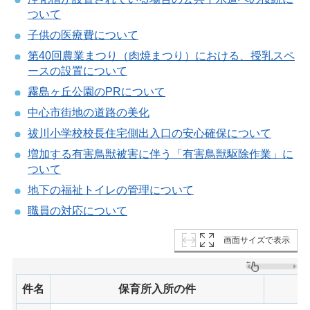
ついて
子供の医療費について
第40回農業まつり（肉焼まつり）における、授乳スペ
ースの設置について
霧島ヶ丘公園のPRについて
中心市街地の道路の美化
祓川小学校校長住宅側出入口の安心確保について
増加する有害鳥獣被害に伴う「有害鳥獣駆除作業」に
ついて
地下の福祉トイレの管理について
職員の対応について
画面サイズで表示
件名
保育所入所の件