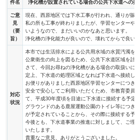
件名
浄化槽が設置されている場合の公共下水道への接
ご意
現在、西原地区では下水工事が行われ、通りが賑
見
私の所も工事が終わりましたが、学習センターや
（要
いようなので、まだいいのかなあと思います。
旨）
浄化槽の浄化能力が良いので、壊れてからで良い
本市では生活排水による公共用水域の水質汚濁を
公衆衛生の向上を図るため、公共下水道区域を計
さて、今回お尋ねの浄化槽がある場合の取扱いに
定上、下水道の処理区域となれば下水道へ接続し
お便りがありました西原地区学習センターにつき
安全で安心してご利用いただくため、市教育委員
対応
て、平成30年度頃を目途に下水道に接続する予定
状況
グラウンドのある鹿屋運動公園のトイレ等につき
が予定されていることから、その際に接続する予
今後とも、下水道事業の推進に対しまして、ご理
いたします。
貴重なご意見、ありがとうございました。