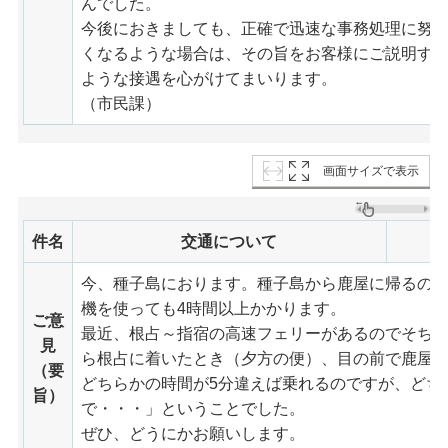
んでした。
今後におきましても、正確で迅速な事務処理に努
くなるような場合は、その旨をお客様にご説明す
ような接遇を心がけてまいります。
（市民課）
画面サイズで表示
件名
交通について
今、種子島におります。種子島から鹿屋に帰るの
機を使っても4時間以上かかります。
ご意
最近、根占～指宿の高速フェリーがあるのでそち
見
ら根占に着いたとき（夕方の便）、目の前で鹿屋
（要
どちらかの時間が5分違えば乗れるのですが、どち
旨）
で・・・」ということでした。
ぜひ、どうにかお願いします。