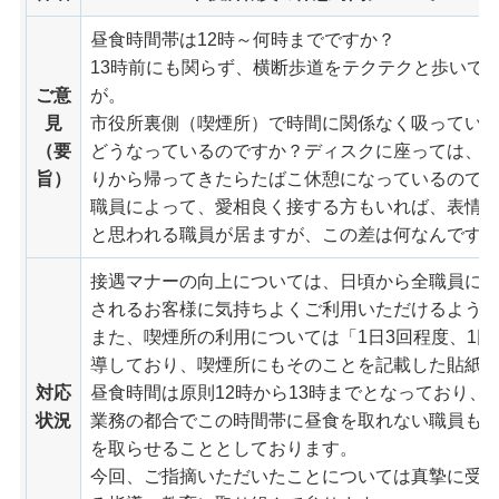
昼食時間帯は12時～何時までですか？
13時前にも関らず、横断歩道をテクテクと歩いて
ご意
が。
見
市役所裏側（喫煙所）で時間に関係なく吸ってい
（要
どうなっているのですか？ディスクに座っては、
旨）
りから帰ってきたらたばこ休憩になっているので
職員によって、愛相良く接する方もいれば、表情
と思われる職員が居ますが、この差は何なんです
接遇マナーの向上については、日頃から全職員に
されるお客様に気持ちよくご利用いただけるよう
また、喫煙所の利用については「1日3回程度、1回
導しており、喫煙所にもそのことを記載した貼紙
対応
昼食時間は原則12時から13時までとなっており、
状況
業務の都合でこの時間帯に昼食を取れない職員も
を取らせることとしております。
今回、ご指摘いただいたことについては真摯に受