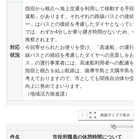
指宿から根占へ海上交通を利用して移動する手段
速船」があります。それぞれの路線バスとの接続
ー」はバスとの接続を考慮したダイヤとなってい
では、わずか4分しか乗り継ぎ時間がないため、今
推察されます。
対応
今回寄せられたお便りを受け、「高速船」の運行
状況
線バスとの接続を考慮したダイヤへの見直しをお
ス」の運行事業者には、高速船利用者への配慮を
指宿と根占を結ぶ航路は、薩摩半島と大隅半島を
考えておりますので、市としても関係自治体や交
向上に努めてまいります。
（地域活力推進課）
画面サイズで表示
件名
市役所職員の休憩時間について