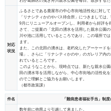
わが葛飾区の曳き舟川親水公園を毎日、散歩するた
ふるさとである鹿屋市の中心市街地活性化に対して
「リナシティかのやバス待合所」につきましては、
9月にリニューアルオープンし、利用者から好評を
さて、ご提案の「北田の湧水を活用した親水公園の
川や池に活用しているところであり、この場所では
ます。
対応
また、この北田の湧水は、老朽化したアーケードを
状況
場」、さらに「リナシティかのや」のガレリア内の
れているところです。
このようなことから、現時点では、新たな親水公園
田の湧水等を活用しながら、中心市街地の活性化を
のでご理解とご協力をお願いします。
（都市政策課）
件名
「難病患者福祉手当」制度
数年前に他県より引越して来ました。