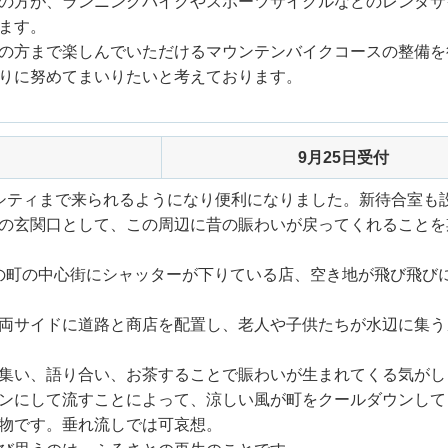
の方が、ランニングバイクやスポーツサイクルなどのレンタサ
ます。
の方まで楽しんでいただけるマウンテンバイクコースの整備を
りに努めてまいりたいと考えております。
9月25日受付
シティまで来られるようになり便利になりました。新待合室も
の玄関口として、この周辺に昔の賑わいが戻ってくれることを
りの町の中心街にシャッターが下りている店、空き地が飛び飛び
両サイドに道路と商店を配置し、老人や子供たちが水辺に集う
集い、語り合い、お茶することで賑わいが生まれてくる気がし
ンにして流すことによって、涼しい風が町をクールダウンして
物です。垂れ流しでは可哀想。