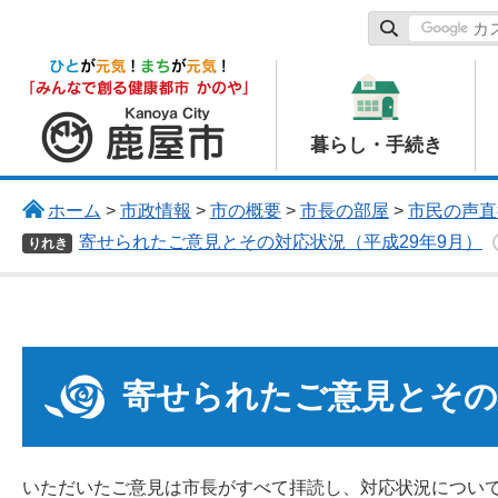
鹿屋市
暮らし・手続き
ホーム
>
市政情報
>
市の概要
>
市長の部屋
>
市民の声直
寄せられたご意見とその対応状況（平成29年9月）
りれき
寄せられたご意見とその
いただいたご意見は市長がすべて拝読し、対応状況につい