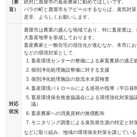
（要
絶対に鹿屋市の畜産農家に勧めてほしいです。
旨）
バラの町と鹿屋市をアピールするならば、臭気対策
是非、よろしくお願いします。
鹿屋市は農業の盛んな地域であり、特に畜産業は、
大畜産地帯を形成しております。
畜産農家と一般住宅の混住化が進むなか、本市にお
などの環境対策として、
畜産環境センターの整備による家畜糞尿の適正
個別浄化処理施設整備に対する支援
個別浄化処理施設の放流水水質検査
畜産環境パトロールによる巡視や指導（平日昼
畜産環境保全推進協議会による環境強化対策協
対応
議）
状況
畜産農家への消臭資材の無償配布
モニタリング調査による臭気発生源の特定と対
などに取り組み、地域の環境保全対策を講じている