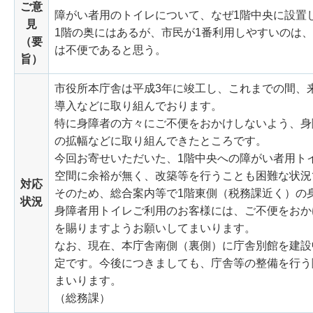
ご意
障がい者用のトイレについて、なぜ1階中央に設置
見
1階の奥にはあるが、市民が1番利用しやすいのは
（要
は不便であると思う。
旨）
市役所本庁舎は平成3年に竣工し、これまでの間、
導入などに取り組んでおります。
特に身障者の方々にご不便をおかけしないよう、身
の拡幅などに取り組んできたところです。
今回お寄せいただいた、1階中央への障がい者用ト
空間に余裕が無く、改築等を行うことも困難な状況
対応
そのため、総合案内等で1階東側（税務課近く）の
状況
身障者用トイレご利用のお客様には、ご不便をおか
を賜りますようお願いしてまいります。
なお、現在、本庁舎南側（裏側）に庁舎別館を建設
定です。今後につきましても、庁舎等の整備を行う
まいります。
（総務課）