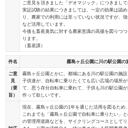
ご意見を頂きました「デオマジック」につきまして
実証試験の結果につきましては、一定の効果は認め
り、農家での利用には至っていない状況ですが、強
など活用しています。
今後も畜産臭気に対する農家意識の高揚を図りつつ
ります。
（畜産課）
件名
霧島ヶ丘公園に川の駅公園の
ご意
霧島ヶ丘公園とかに、都城にある川の駅公園の施設
見
子供達が、自転車に乗りたくても広い広場の場所が
（要
て、思う存分自転車に乗れて、子供も川の駅公園が
旨）
作って欲しいです。
現在、霧島ヶ丘公園の1年を通じた活用を図るため
これまでも「霧島ヶ丘公園で自転車に乗りたい」と
の管理用道路などを、サイクリングコースとしてリ