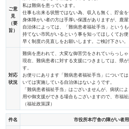
私は難病を患っています。
ご意
仕事も出来る状態ではない為、収入も無く、貯金を
見
身体障がい者の方は手厚い保護がありますが、鹿屋
（要
自治体によっては、「難病患者福祉手当」というも
旨）
持てない市民がいるという事を知ってほしくてお便
早く制度の見直しをお願いします。ご検討下さい。
難病を患われて、大変な御苦労をされていらっしゃ
現在、難病患者に対する支援につきましては、県が
す。
対応
お便りにあります「難病患者福祉手当」については
状況
いては実施している自治体はないようです。
「難病患者福祉手当」はございませんが、病状によ
用や御支援ができる場合もございますので、市福祉政策課
（福祉政策課）
件名
市役所本庁舎の障がい者用