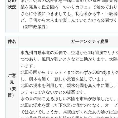
対応
また、公園の活性化を一緒に進めている民間事業者
状況
業を霧島ヶ丘公園内「ちゃりカフェ」で始めており
さらに今後につきましても、初心者から中・上級者
ど、子供から大人まで楽しんでいただける公園づく
（都市政策課）
件名
ガーデンシティ鹿屋
東九州自動車道の延伸で、空港から1時間強でリナ
つつあり、風雨が強いときなどに助かります。大隅
います。
北田公園からリナシティまでのわずか300mあま
ご意
し、樹木も無く、寂しい景観を呈しています。
見
北田の湧水を利用して、親水公園を真ん中に通し、
（要
シティにできないかとの提案です。
旨）
水の音の聞こえる涼しい木陰を市民が散策したり、
北田の湧水を蓋した下水道に流すのでなく、オープ
ではないでしょうか。高隈山がくれたあの湧水は宝