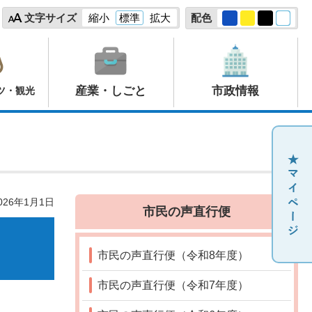
文字サイズ
縮小
標準
拡大
配色
産業・しごと
市政情報
ツ・観光
26年1月1日
市民の声直行便
市民の声直行便（令和8年度）
市民の声直行便（令和7年度）