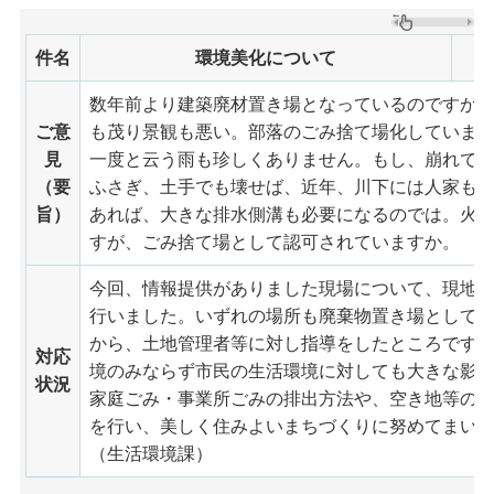
件名
環境美化について
数年前より建築廃材置き場となっているのですが
ご意
も茂り景観も悪い。部落のごみ捨て場化していま
見
一度と云う雨も珍しくありません。もし、崩れで
（要
ふさぎ、土手でも壊せば、近年、川下には人家も
旨）
あれば、大きな排水側溝も必要になるのでは。火
すが、ごみ捨て場として認可されていますか。
今回、情報提供がありました現場について、現地
行いました。いずれの場所も廃棄物置き場として
から、土地管理者等に対し指導をしたところです
対応
境のみならず市民の生活環境に対しても大きな影
状況
家庭ごみ・事業所ごみの排出方法や、空き地等の
を行い、美しく住みよいまちづくりに努めてまい
（生活環境課）