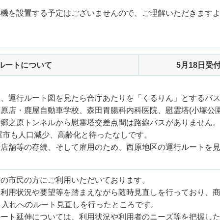
茶機を設置する予定はございませんので、ご理解いただきます
ルートについて
5月18日受
い、運行ルート図を見たら合庁あたりを「くるりん」とするバ
原店・鹿屋自動車学校、森田胃腸科内科医院、慰霊塔(小塚公園
。郷之原トンネルから慰霊塔交差点間は路線バスがありません
鹿屋市も人口減少、高齢化と待ったなしです。
や店舗等の存続、そして雇用のため、西原地区の運行ルートを
くの市民の方にご利用いただいております。
、利用状況や要望等を踏まえながら随時見直しを行っており、
り入れへのルート見直しを行ったところです。
ルート延伸については、利用状況や利用者のニーズ等を把握し