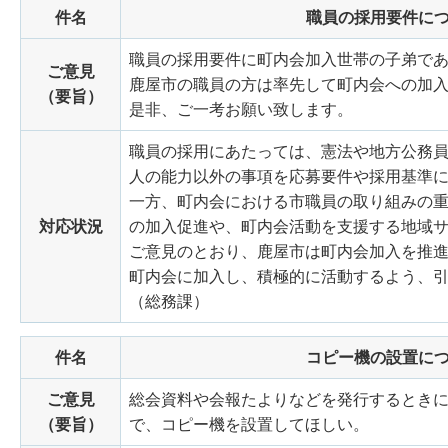
件名
職員の採用要件に
職員の採用要件に町内会加入世帯の子弟で
ご意見
鹿屋市の職員の方は率先して町内会への加
（要旨）
是非、ご一考お願い致します。
職員の採用にあたっては、憲法や地方公務
人の能力以外の事項を応募要件や採用基準
一方、町内会における市職員の取り組みの
対応状況
の加入促進や、町内会活動を支援する地域
ご意見のとおり、鹿屋市は町内会加入を推
町内会に加入し、積極的に活動するよう、
（総務課）
件名
コピー機の設置に
ご意見
総会資料や会報たよりなどを発行するときに
（要旨）
で、コピー機を設置してほしい。