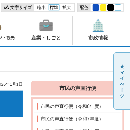
文字サイズ
縮小
標準
拡大
配色
産業・しごと
市政情報
ツ・観光
26年1月1日
市民の声直行便
市民の声直行便（令和8年度）
市民の声直行便（令和7年度）