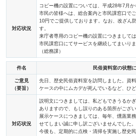
コピー機の設置については、平成28年7月
市民の皆様へは、総合案内と市民課窓口でご
10円でご提供しております。なお、改ざん
対応状況
す。
来庁者専用のコピー機の設置につきまして
市民課窓口にてサービスを継続してまいり
（総務課）
件名
民俗資料室の状態
ご意見
先日、歴史民俗資料室を訪問しました。資
（要旨）
ケースの中にムカデが死んでいるなど、ひ
説明文につきましては、私どもできうるか
ありますので、もし誤りのある箇所がござ
展示ケースにつきましては、毎年、燻蒸業
対応状況
せてしまい誠に申し訳ございませんでした
今後も、定期的に点検・清掃を実施し歴史