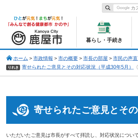
鹿屋市
暮らし・手続き
ホーム
>
市政情報
>
市の概要
>
市長の部屋
>
市民の声直
寄せられたご意見とその対応状況（平成30年5月）
りれき
寄せられたご意見とその
いただいたご意見は市長がすべて拝読し、対応状況につい