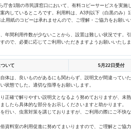
から庁舎1階の市民課窓口において、有料コピーサービスを実施
案内しているところです。利用料は、A3判以下（白黒のみ）1
防止用紙のコピーは承れませんので、ご理解・ご協力をお願い
は、年間利用件数が少ないことから、設置は難しい状況です。
ますので、必要に応じてご利用いただきますようお願いいたし
について
5月22日受付
料自体は、良いものがあるにも関わらず、説明文が間違ってい
どい状態でした。適切な指導をお願いします。
ぎり正確で解りやすい説明文となるよう努めておりますが、未
いましたら具体的な部分をお示しくださいますと助かります。
務を行い、虫害対策を講じておりますが、ご利用の際にご不快
。
民俗資料室の利用促進に努めてまいりますので、ご理解とご協