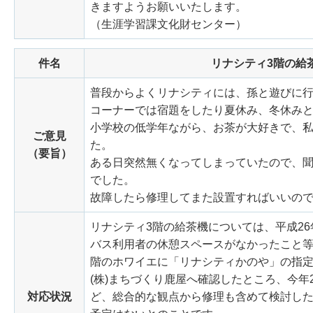
きますようお願いいたします。
（生涯学習課文化財センター）
件名
リナシティ3階の給
普段からよくリナシティには、孫と遊びに行
コーナーでは宿題をしたり夏休み、冬休み
小学校の低学年ながら、お茶が大好きで、
ご意見
た。
（要旨）
ある日突然無くなってしまっていたので、
でした。
故障したら修理してまた設置すればいいの
リナシティ3階の給茶機については、平成2
バス利用者の休憩スペースがなかったこと等
階のホワイエに「リナシティかのや」の指定
(株)まちづくり鹿屋へ確認したところ、今
対応状況
ど、総合的な観点から修理も含めて検討し