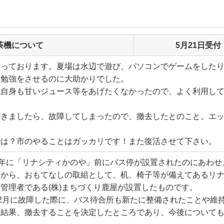
茶機について
5月21日受付
っております。夏場は水辺で遊び、パソコンでゲームをしたり
と勉強をさせるのに大助かりでした。
私自身も甘いジュース等をあげたくなかったので、よく利用し
聞きましたら、故障してしまったので、撤去したとのこと。エ
では？市のやることはガッカリです！また復活させて下さい。
6年に「リナシティかのや」前にバス停が設置されたのにあわせ
から、おもてなしの取組として、机、椅子等が備えてあるリナ
管理者である(株)まちづくり鹿屋が設置したものです。
年2月に故障した際に、バス待合所も新たに整備されたことや維
た結果、撤去することを決定したところであり、今後について