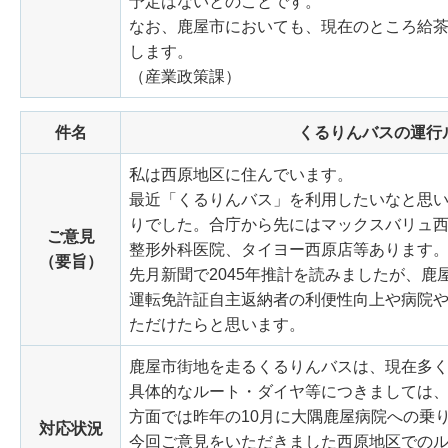
予定はないとのことです。
なお、鹿屋市においても、現在のところ給
します。
（産業政策課）
件名
くるりんバスの運行
私は西原地区に住んでいます。
最近「くるりんバス」を利用したいなと思
りでした。合庁から先にはマックスバリュ西
ご意見
整形外科医院、タイヨー西原店等あります
（要旨）
先月新聞で2045年推計を読みましたが、
運転免許証自主返納者の利便性向上や病院
ただけたらと思います。
鹿屋市街地を走るくるりんバスは、現在多
具体的なルート・ダイヤ等につきましては
方面では昨年の10月に大隅鹿屋病院への乗
対応状況
今回ご意見をいただきました西原地区での