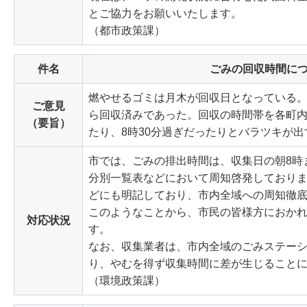
とご協力をお願いいたします。
（都市政策課）
件名
ごみの回収時間に
燃やせるゴミは月木が回収日となっている。
ご意見
ら回収済みであった。回収の時間帯を各町内
（要旨）
たり、8時30分過ぎだったりとバラツキが出
市では、ごみの排出時間は、収集日の朝8時
分別一覧表などにおいて周知啓発しており
どにも明記しており、市内全域への周知徹
このようなことから、市民の皆様方におかれ
対応状況
す。
なお、収集業者は、市内全域のごみステー
り、やむを得ず収集時間に差が生じること
（環境政策課）