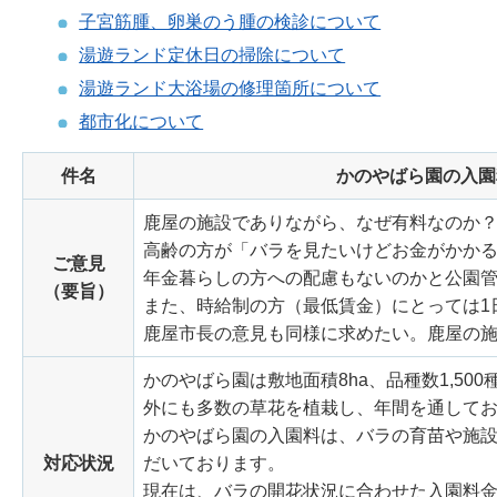
子宮筋腫、卵巣のう腫の検診について
湯遊ランド定休日の掃除について
湯遊ランド大浴場の修理箇所について
都市化について
件名
かのやばら園の入園
鹿屋の施設でありながら、なぜ有料なのか
高齢の方が「バラを見たいけどお金がかか
ご意見
年金暮らしの方への配慮もないのかと公園
（要旨）
また、時給制の方（最低賃金）にとっては1
鹿屋市長の意見も同様に求めたい。鹿屋の
かのやばら園は敷地面積8ha、品種数1,50
外にも多数の草花を植栽し、年間を通して
かのやばら園の入園料は、バラの育苗や施
対応状況
だいております。
現在は、バラの開花状況に合わせた入園料金