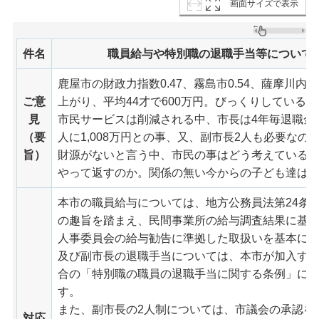
画面サイズで表示
件名
職員給与や特別職の退職手当等について
鹿屋市の財政力指数0.47、霧島市0.54、薩摩川内市
ご意
上がり、平均44才で600万円。びっくりしている。
見
市民サービスは削減される中、市長は4年毎退職金。今
（要
人に1,008万円との事、又、副市長2人も必要なの
旨）
財源がないと言う中、市民の事はどう考えているの
やって返すのか。関係の無い今からの子ども達は
本市の職員給与については、地方公務員法第24条
の趣旨を踏まえ、民間事業所の給与調査結果に基
人事委員会の給与勧告に準拠した取扱いを基本に
及び副市長の退職手当については、本市が加入す
合の「特別職の職員の退職手当に関する条例」に
す。
また、副市長の2人制については、市議会の承認を
対応