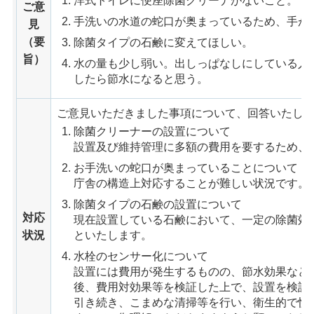
洋式トイレに便座除菌クリーナがないこと。
ご意
手洗いの水道の蛇口が奥まっているため、手が
見
（要
除菌タイプの石鹸に変えてほしい。
旨）
水の量も少し弱い。出しっぱなしにしている人
したら節水になると思う。
ご意見いただきました事項について、回答いたし
除菌クリーナーの設置について
設置及び維持管理に多額の費用を要するため、
お手洗いの蛇口が奥まっていることについて
庁舎の構造上対応することが難しい状況です。
除菌タイプの石鹸の設置について
対応
現在設置している石鹸において、一定の除菌効
状況
といたします。
水栓のセンサー化について
設置には費用が発生するものの、節水効果など
後、費用対効果等を検証した上で、設置を検討
引き続き、こまめな清掃等を行い、衛生的で快