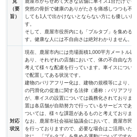
見
鹿屋市からせめて大きな店舗に車イス1台だけでも
（要
突然の骨折で健康のありがたさを痛感しつつも不
旨）
しても1人で出かけないとならない方にも優しい鹿
す。
そして、鹿屋市役所内にも「プルタブ」を集める
す。健康な人には不自由さは絶対わかりません。
現在、鹿屋市内には売場面積1,000平方メートル以
あり、それぞれの店舗において、体の不自由な方
考えて様々な配慮を行っています。車イスについては
で配置してある状況です。
建物のバリアフリー化は、建物の規模等により、
の円滑化の促進に関する法律（通称：バリアフリ
が、車イスの設置については義務化されておりま
置は各店舗が自助努力で行っているサービスであ
ついては、様々な課題があるものと考えておりま
対応
なお、鹿屋市社会福祉協議会において、鹿屋市民
状況
を行っておりますので、必要な場合はご活用いた
次に、「プルタブ」を集める運動についてですが