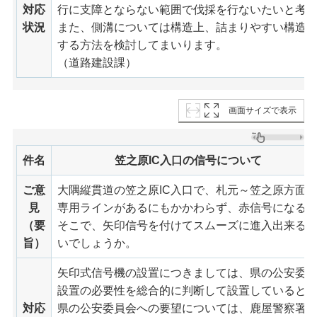
対応
行に支障とならない範囲で伐採を行ないたいと考
状況
また、側溝については構造上、詰まりやすい構造
する方法を検討してまいります。
（道路建設課）
画面サイズで表示
件名
笠之原IC入口の信号について
ご意
大隅縦貫道の笠之原IC入口で、札元～笠之原方面
見
専用ラインがあるにもかかわらず、赤信号になる
（要
そこで、矢印信号を付けてスムーズに進入出来る
旨）
いでしょうか。
矢印式信号機の設置につきましては、県の公安委
設置の必要性を総合的に判断して設置していると
対応
県の公安委員会への要望については、鹿屋警察署