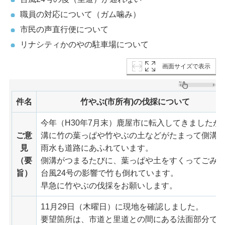
職員の対応について（ガム噛み）
市民の声直行便について
リナシティかのやの駐車場について
画面サイズで表示
件名
竹やぶ(市所有)の伐採について
今年（H30年7月末）鹿屋市に転入してきました
ご意
溝に竹の葉っぱや竹やぶの土などがたまって側溝
見
雨水も道路にあふれています。
（要
側溝がつまるたびに、葉っぱや土をすくってごみ
旨）
台風24号の影響で竹も倒れています。
早急に竹やぶの伐採をお願いします。
11月29日（木曜日）に現地を確認しました。
要望箇所は、市道と里道との間にある法面部分で