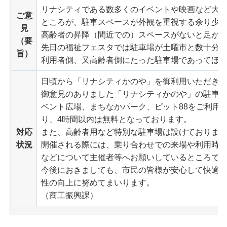
リナシティである数多くのイベントや映画など大
ご意
ところが、駐車スペースが外観を重視する余り少
見
高齢者の昇降（間近での）スペースがないと足が
（要
先日の福祉フェスタでは駐車場が土曜市と数十分
旨）
利用者側、又高齢者側にたった駐車場であってほ
日頃から「リナシティかのや」を御利用いただき
御意見のありました「リナシティかのや」の駐車
ベント広場、まちなかパーク、ピット88をご利用
り、4時間以内は無料となっております。
対応
また、高齢者用など特別な駐車場は設けておりま
状況
開催される際には、乗り合わせでの来場や利用時
などについて主催者等へお願いしているところで
今後におきましても、市民の皆様が安心して快適
性の向上に努めてまいります。
（商工振興課）