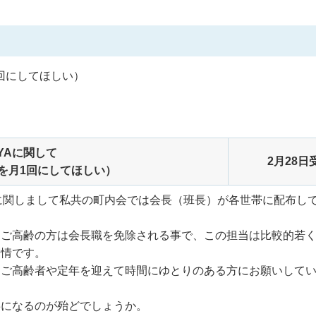
1回にしてほしい）
YAに関して
2月28日
を月1回にしてほしい）
』に関しまして私共の町内会では会長（班長）が各世帯に配布し
、ご高齢の方は会長職を免除される事で、この担当は比較的若
実情です。
、ご高齢者や定年を迎えて時間にゆとりのある方にお願いして
事になるのが殆どでしょうか。