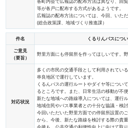
各町内会で広報誌の配布方法は異なり、回覧
等が各戸に配布する方式があるようです。
広報誌の配布方法については、今回、いた
(総合政策課、地域づくり推進課）
件名
くるりんバスにつ
ご意見
野里方面にも停留所を作ってほしいです。
（要旨）
多くの市民の交通手段として利用されてい
串良地区で運行しています。
くるんバスの運行ルートやダイヤ等につい
るところです。また、日常生活の移動が不
新たな地域への路線導入については、運行
対応状況
地域住民やバス事業者との十分な協議・検
今回いただいた野里方面での停留所設置の
から、今後、新たな路線を検討する際の貴
今後も、公共交通の利便性向上に向けて取