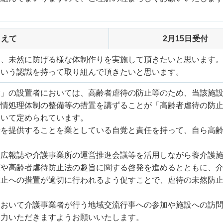
まえて
2月15日受付
に、未然に防げる様な体制作りを実施して頂きたいと思います
ういう認識を持って取り組んで頂きたいと思います。
設」の設置者においては、高齢者虐待の防止等のため、当該施
苦情処理体制の整備等の措置を講ずることが「高齢者虐待の防
おいて定められています。
活を提供することを業としている自覚と責任を持って、自ら高
。
、広報誌や介護事業所の運営推進会議等を活用しながら養介護
護や高齢者虐待防止法の趣旨に関する啓発を進めるとともに、
防止への措置が適切に行われるよう促すことで、虐待の未然防
において介護事業者が行う地域交流行事への参加や施設への訪
協力いただきますようお願いいたします。