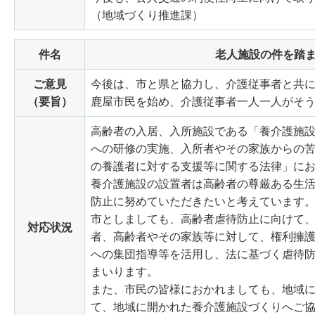
（地域づくり推進課）
件名
老人施設の件を踏
ご意見
今後は、市と県と協力し、介護従事者と共
（要旨）
鹿屋市民を始め、介護従事者一人一人がそ
高齢者の入居、入所施設である「養介護施
への研修の実施、入所者やその家族からの
の養護者に対する支援等に関する法律」に
養介護施設の設置者は高齢者の尊厳ある生
防止に努めていただきたいと考えています
市としましても、高齢者虐待防止に向けて
対応状況
者、高齢者やその家族等に対して、権利擁
への集団指導等を活用し、法に基づく虐待
まいります。
また、市民の皆様におかれましても、地域
て、地域に開かれた養介護施設づくりへご