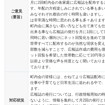
月に2回町内会の各家庭に広報誌を配布する
す。年配の方程楽しみにされている事も多
ご意見
みなそれぞれ都合の付く時間も違いますし
（要旨）
は非常識な時間に思われる事も多々ありま
町内会に属さない若い方なども出て来ても
出来る事なら広報誌の発行を月に1回にして
同時に若い層向けにネット回覧化を進めて
世帯すべてに配布するのが当然な現状を変
部数を減らすことで、広報誌作成の費用も
ット回覧を希望した世帯数に応じて10円等
以前より苦痛な声を何度となく聞いており
ております。
町内会の皆様には、かねてより広報誌配布
仕事や子育てなど日常生活に追われる中で
ます。
広報誌の発行については、行政情報周知の
対応状況
ないように、情報を集約して月2回の発行と