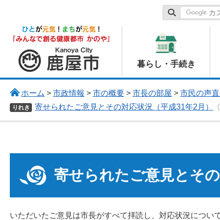
鹿屋市
暮らし・手続き
ホーム
>
市政情報
>
市の概要
>
市長の部屋
>
市民の声直
寄せられたご意見とその対応状況（平成31年2月）
りれき
寄せられたご意見とその
いただいたご意見は市長がすべて拝読し、対応状況につい