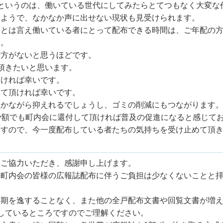
というのは、働いている世代にしてみたらとてつもなく大変な
いようで、なかなか声に出せない現状も見受けられます。
、とは言え働いている者にとって配布できる時間は、ご年配の
す。
仕方がないと思うほどです。
頂きたいと思います。
頂ければ幸いです。
えて頂ければ幸いです。
僅かながら抑えれるでしょうし、ゴミの削減にもつながります
少額でも町内会に還付して頂ければ普及の促進になると感じて
ますので、今一度配布している者たちの気持ちを受け止めて頂
にご協力いただき、感謝申し上げます。
、町内会の皆様の広報誌配布に伴うご負担は少なくないことと
時期を逸することなく、また他の全戸配布文書や回覧文書が増
しているところですのでご理解ください。