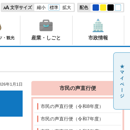
文字サイズ
縮小
標準
拡大
配色
産業・しごと
市政情報
ツ・観光
26年1月1日
市民の声直行便
市民の声直行便（令和8年度）
市民の声直行便（令和7年度）