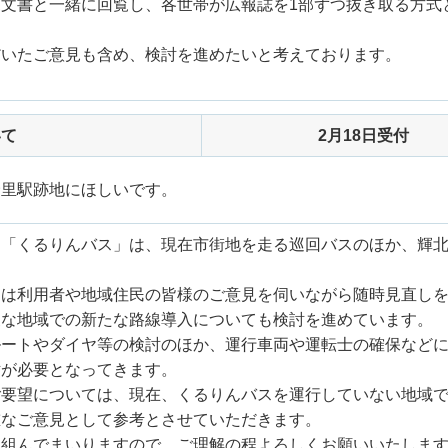
文書と一緒に回覧し、各世帯が広報誌を1部ずつ抜き取る方式
だいたご意見も含め、検討を進めたいと考えております。
いて
2月18日受付
野里駅跡地にほしいです。
る「くるりんバス」は、現在市街地を走る巡回バスのほか、輝
ては利用者や地域住民の皆様のご意見を伺いながら随時見直し
便な地域での新たな路線導入についても検討を進めています。
ルートやダイヤ等の検討のほか、運行車両や運転士の確保など
討が必要となってきます。
ご要望については、現在、くるりんバスを運行していない地域
重なご意見として参考とさせていただきます。
り組んでまいりますので、ご理解の程よろしくお願いいたしま