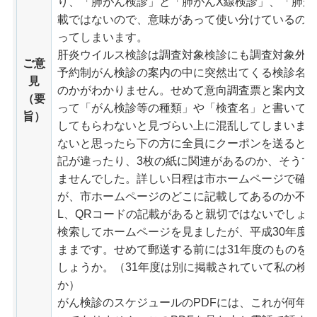
り、「肺がん検診」と「肺がんX線検診」、「肺が
載ではないので、意味があって使い分けているの
ってしまいます。
肝炎ウイルス検診は調査対象検診にも調査対象外
ご意
予約制がん検診の案内の中に突然出てくる検診名
見
のかがわかりません。せめて意向調査票と案内文
（要
って「がん検診等の種類」や「検査名」と書いて
旨）
してもらわないと見づらい上に混乱してしまいま
ないと思ったら下の方に全員にクーポンを送ると
記が違ったり、3枚の紙に関連があるのか、そうで
ませんでした。詳しい日程は市ホームページで確
が、市ホームページのどこに記載してあるのか不明
L、QRコードの記載があると親切ではないでしょ
検索してホームページを見ましたが、平成30年度
ままです。せめて郵送する前には31年度のものを
しょうか。（31年度は別に掲載されていて私の検
か）
がん検診のスケジュールのPDFには、これが何年