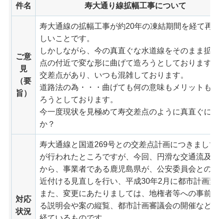
件名
寿大通り線拡幅工事について
寿大通線の拡幅工事が約20年の凍結期間を経て再
しいことです。
しかしながら、今の真直ぐな水道線をそのまま拡
ご意
点の付近で変な形に曲げて造ろうとしております。
見
交差点があり、いつも混雑しております。
（要
道路法の為・・・曲げても何の意味もメリットも
旨）
ろうとしております。
今一度現状を見極めて寿交差点のように真直ぐに
か？
寿大通線と国道269号との交差点計画につきまして
が行われたところですが、今回、円滑な交通流及
から、事業者である鹿児島県が、公安委員会との
近付ける見直しを行い、平成30年2月に都市計画
また、変更にあたりましては、地権者等への事前
対応
る説明会や案の縦覧、都市計画審議会の開催など
状況
経ているものです。