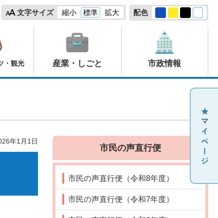
文字サイズ
縮小
標準
拡大
配色
産業・しごと
市政情報
ツ・観光
26年1月1日
市民の声直行便
市民の声直行便（令和8年度）
市民の声直行便（令和7年度）