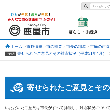
鹿屋市
暮らし・手続き
ホーム
>
市政情報
>
市の概要
>
市長の部屋
>
市民の声直
寄せられたご意見とその対応状況（平成31年4月）
りれき
寄せられたご意見とその
いただいたご意見は市長がすべて拝読し、対応状況につい