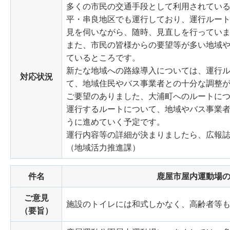
多くの市民の交通手段として利用されてい
平・串良地区でも運行しており、運行ルー
見を伺いながら、随時、見直しを行ってい
また、市民の皆様からの要望等が多い地域
ているところです。
新たな地域への路線導入については、運行
対応状況
て、地域住民やバス事業者との十分な調整
ご要望のありました、大浦町へのルートに
運行するルートについて、地域やバス事業
うに進めていく予定です。
運行内容等の詳細が決まりましたら、広報
（地域活力推進課）
件名
鹿屋市屋内運動場
ご意見
施設のトイレには和式しかなく、高齢者等
（要旨）