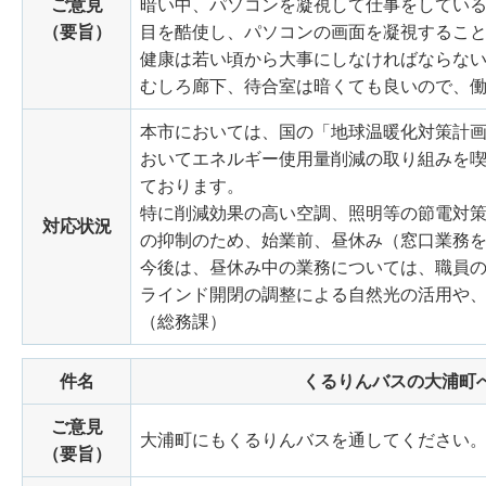
ご意見
暗い中、パソコンを凝視して仕事をしてい
（要旨）
目を酷使し、パソコンの画面を凝視するこ
健康は若い頃から大事にしなければならな
むしろ廊下、待合室は暗くても良いので、
本市においては、国の「地球温暖化対策計
おいてエネルギー使用量削減の取り組みを
ております。
特に削減効果の高い空調、照明等の節電対
対応状況
の抑制のため、始業前、昼休み（窓口業務
今後は、昼休み中の業務については、職員
ラインド開閉の調整による自然光の活用や
（総務課）
件名
くるりんバスの大浦町
ご意見
大浦町にもくるりんバスを通してください
（要旨）