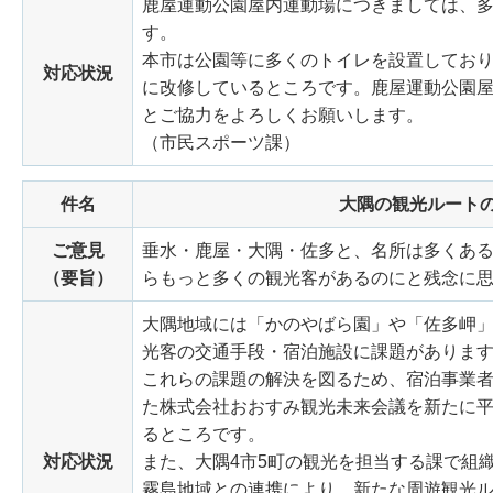
鹿屋運動公園屋内運動場につきましては、
す。
本市は公園等に多くのトイレを設置してお
対応状況
に改修しているところです。鹿屋運動公園
とご協力をよろしくお願いします。
（市民スポーツ課）
件名
大隅の観光ルート
ご意見
垂水・鹿屋・大隅・佐多と、名所は多くあ
（要旨）
らもっと多くの観光客があるのにと残念に
大隅地域には「かのやばら園」や「佐多岬
光客の交通手段・宿泊施設に課題がありま
これらの課題の解決を図るため、宿泊事業
た株式会社おおすみ観光未来会議を新たに平
るところです。
対応状況
また、大隅4市5町の観光を担当する課で組
霧島地域との連携により、新たな周遊観光