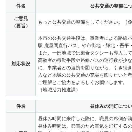
件名
公共交通の整備に
ご意見
もっと公共交通の整備をしてください。（
（要旨）
本市の公共交通手段は、事業者による路線
駅-鹿屋間直行バス」や市街地・輝北・吾平
また、一部地域では乗合タクシーも導入し
高齢者の移動手段や路線バスの運行数が少
対応状況
に、事業者との連携を図りながら、引き続
入など地域の公共交通の充実を図りたいと
ご理解とご協力をよろしくお願いします。
（地域活力推進課）
件名
昼休みの消灯につ
昼休み時間に来庁した際に、職員の席側が
昼休み時間は、節電のため電気を消灯する