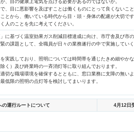
るが、目の健康上電気を点ける必要があるのではないか。
とで、目に悪影響を及ぼすことは働くものにとって良くないこ
いことから、働いている時代から目・頭・身体の配慮が大切で
働く人のことを先に考えてください。
画」に基づく温室効果ガス削減目標達成に向け、市庁舎及び市
喫緊の課題として、全職員が日々の業務遂行の中で実施してい
策を実践しており、照明については時間帯を通じたきめ細やか
を除く）及び終業時の一斉消灯等に取り組んでおります。
の適切な職場環境を確保するとともに、窓口業務に支障の無い
、最低限の照明の点灯等を検討してまいります。
への運行ルートについて
4月12日
。