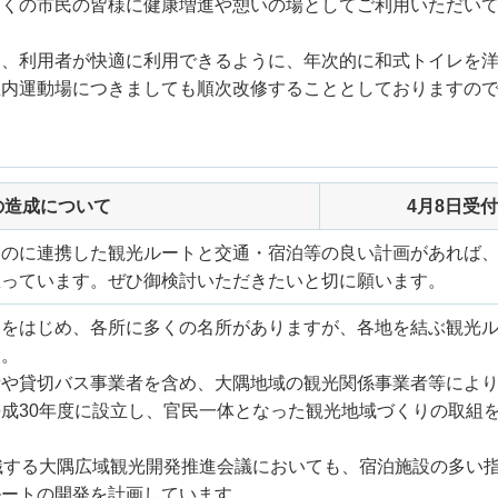
多くの市民の皆様に健康増進や憩いの場としてご利用いただい
り、利用者が快適に利用できるように、年次的に和式トイレを
屋内運動場につきましても順次改修することとしておりますの
の造成について
4月8日受付
るのに連携した観光ルートと交通・宿泊等の良い計画があれば
思っています。ぜひ御検討いただきたいと切に願います。
」をはじめ、各所に多くの名所がありますが、各地を結ぶ観光
す。
者や貸切バス事業者を含め、大隅地域の観光関係事業者等によ
成30年度に設立し、官民一体となった観光地域づくりの取組
織する大隅広域観光開発推進会議においても、宿泊施設の多い
ルートの開発を計画しています。