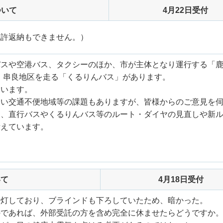
ついて
4月22日受付
免許返納もできません。）
バスや空港バス、タクシーのほか、市が主体となり運行する「
・串良地区を走る「くるりんバス」があります。
ています。
ない交通不便地域等の課題もありますが、皆様からのご意見を
き、直行バスやくるりんバス等のルート・ダイヤの見直しや新
考えています。
いて
4月18日受付
消灯しており、ブラインドも下ろしていたため、暗かった。
のであれば、外部受託の方を含め完全に休ませたらどうですか