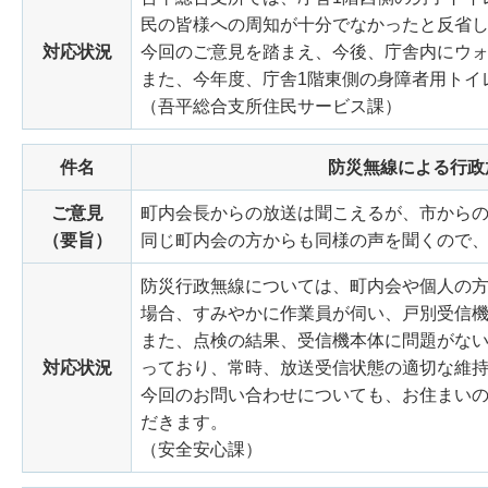
民の皆様への周知が十分でなかったと反省
対応状況
今回のご意見を踏まえ、今後、庁舎内にウ
また、今年度、庁舎1階東側の身障者用トイ
（吾平総合支所住民サービス課）
件名
防災無線による行政
ご意見
町内会長からの放送は聞こえるが、市から
（要旨）
同じ町内会の方からも同様の声を聞くので
防災行政無線については、町内会や個人の
場合、すみやかに作業員が伺い、戸別受信
また、点検の結果、受信機本体に問題がな
対応状況
っており、常時、放送受信状態の適切な維
今回のお問い合わせについても、お住まい
だきます。
（安全安心課）