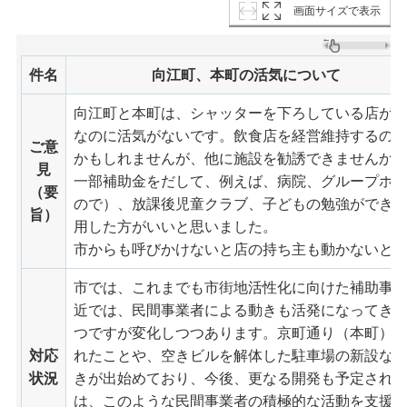
画面サイズで表示
件名
向江町、本町の活気について
向江町と本町は、シャッターを下ろしている店が
なのに活気がないです。飲食店を経営維持するの
ご意
かもしれませんが、他に施設を勧誘できませんか
見
一部補助金をだして、例えば、病院、グループホ
（要
ので）、放課後児童クラブ、子どもの勉強ができ
旨）
用した方がいいと思いました。
市からも呼びかけないと店の持ち主も動かないと
市では、これまでも市街地活性化に向けた補助事
近では、民間事業者による動きも活発になってき
つですが変化しつつあります。京町通り（本町）に
対応
れたことや、空きビルを解体した駐車場の新設な
状況
きが出始めており、今後、更なる開発も予定され
は、このような民間事業者の積極的な活動を支援