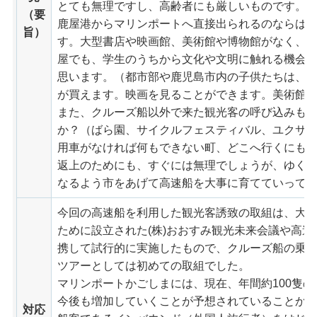
とても無理ですし、高齢者にも厳しいものです。
（要
鹿屋港からマリンポートへ直接出られるのならば
旨）
す。大型書店や映画館、美術館や博物館がなく、
屋でも、学生のうちから文化や文明に触れる機会
思います。（都市部や鹿児島市内の子供たちは、
が買えます。映画を見ることができます。美術館
また、クルーズ船以外で来た観光客の呼び込みも
か？（ばら園、サイクルフェスティバル、ユクサ
用車がなければ何もできない町、どこへ行くにも2
返上のためにも、すぐには無理でしょうが、ゆく
なるよう市をあげて高速船を大事に育てていって
今回の高速船を利用した観光客誘致の取組は、大
ために設立された(株)おおすみ観光未来会議や高
携して試行的に実施したもので、クルーズ船の乗
ツアーとしては初めての取組でした。
マリンポートかごしまには、現在、年間約100隻
今後も増加していくことが予想されていることか
対応