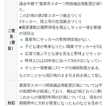
議会中継で“鹿屋市スポーツ関係施設再配置計画”
た。
この計画の第2章スポーツ拠点づくり
1サッカー、陸上等の交流拠点づくり
■鹿屋運動公園野球場を廃止しサッカー場を整備す
ご意
の項目は
見
鹿屋市にサッカーの専用球技場がない。
（要
子ども達が将来なりたい職業でサッカーが1位
旨）
広場で遊ぶ子ども達を見ると野球よりサッカー
野球人口は10年前に比べて3分の2になっている
サッカー場整備にJリーグの補助制度がある。
などのことから現計画のまま引き続き残して欲し
鹿屋市スポーツ関係施設再配置計画については平成
の前期5年が経過しており、概ね計画どおりに整備
これからの後期5年間の計画については、現在の社
対応
期期間中に方針が変更になったものなどを含めて