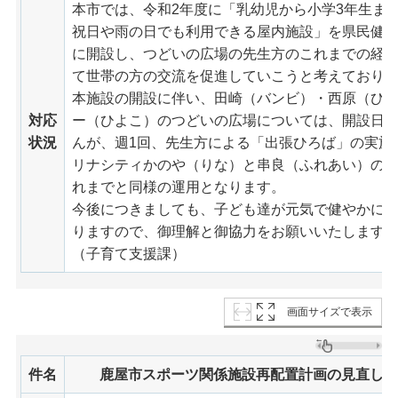
本市では、令和2年度に「乳幼児から小学3年生ま
祝日や雨の日でも利用できる屋内施設」を県民健
に開設し、つどいの広場の先生方のこれまでの経
て世帯の方の交流を促進していこうと考えており
本施設の開設に伴い、田崎（バンビ）・西原（ひ
対応
ー（ひよこ）のつどいの広場については、開設日
状況
んが、週1回、先生方による「出張ひろば」の実施
リナシティかのや（りな）と串良（ふれあい）の
れまでと同様の運用となります。
今後につきましても、子ども達が元気で健やかに
りますので、御理解と御協力をお願いいたします
（子育て支援課）
画面サイズで表示
件名
鹿屋市スポーツ関係施設再配置計画の見直し