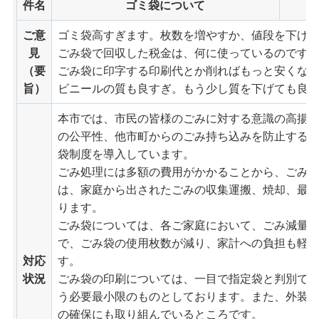
件名
ゴミ袋について
ご意
ゴミ袋高すぎます。枚数を増やすか、値段を下げ
見
ごみ袋で回収した税金は、何に使っているのです
（要
ごみ袋に印字する印刷代とか削ればもっと安くな
旨）
ビニールの質も良すぎ。もう少し質を下げても良
本市では、市民の皆様のごみに対する意識の高揚
の公平性、他市町からのごみ持ち込みを防止する
袋制度を導入しています。
ごみ処理には多額の費用がかかることから、ごみ
は、家庭から出されたごみの収集運搬、焼却、最
ります。
ごみ袋については、各ご家庭において、ごみ減量
で、ごみ袋の使用枚数が減り、家計への負担も軽
対応
す。
状況
ごみ袋の印刷については、一目で指定袋と判別で
う必要最小限のものとしております。また、外装
の確保にも取り組んでいるところです。