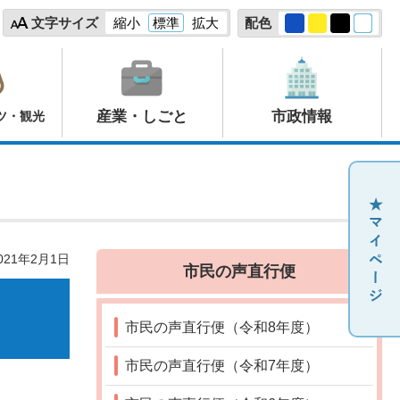
文字サイズ
縮小
標準
拡大
配色
産業・しごと
市政情報
ツ・観光
21年2月1日
市民の声直行便
市民の声直行便（令和8年度）
市民の声直行便（令和7年度）