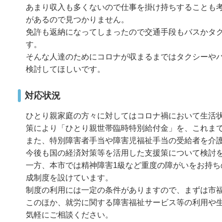
あまり収入も多くないので仕事を掛け持ちすることも
があるので見つかりません。
免許も返納になってしまったので交通手段もバスかタ
す。
そんな人達のためにコロナが収まるまではタクシーや
検討してほしいです。
対応状況
ひとり親家庭の方々に対してはコロナ禍において生活
策により「ひとり親世帯臨時特別給付金」を、これまで
また、特別障害者手当や障害児福祉手当の受給者を介
今後も国の経済対策等を活用した支援策について検討
一方、本市では精神障害1級など重度の障がいをお持ちの
成制度を設けています。
制度の利用には一定の条件がありますので、まずは市
このほか、就労に関する障害福祉サービス等の利用や
気軽にご相談ください。