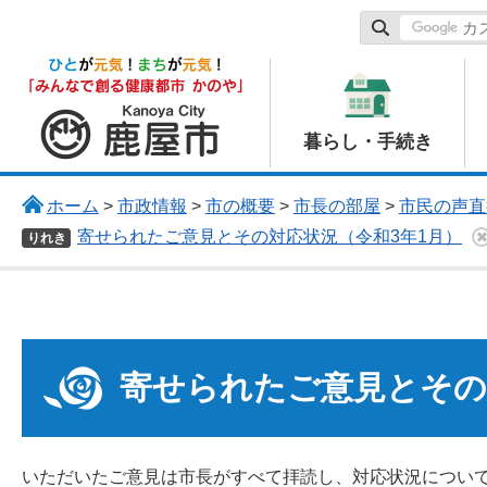
鹿屋市
暮らし・手続き
ホーム
>
市政情報
>
市の概要
>
市長の部屋
>
市民の声直
寄せられたご意見とその対応状況（令和3年1月）
りれき
寄せられたご意見とその
いただいたご意見は市長がすべて拝読し、対応状況につい