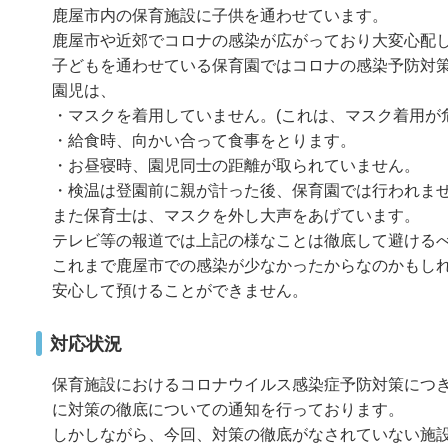
鹿屋市内の保育施設に子供を通わせています。
鹿屋市や近郊でコロナの感染が広がっており大変心配
子どもを通わせている保育園ではコロナの感染予防対
園児は、
・マスクを着用していません。(これは、マスク着用が
・給食時、向かい合って食事をとります。
・お昼寝時、園児同士の距離が取られていません。
・検温は登園前に親が計った後、保育園では行われま
また保育士は、マスクを外し大声をあげています。
テレビ等の報道では上記の様なことは徹底して避ける
これまで鹿屋市での感染が少なかったからなのかもし
安心して預けることができません。
対応状況
保育施設におけるコロナウイルス感染症予防対策につ
に対策の徹底についての通知を行っております。
しかしながら、今回、対策の徹底がなされていない施