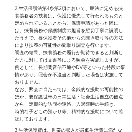
2.生活保護法第4条第2項において、民法に定める扶
養義務者の扶養は、保護に優先して行われるものと
定められていることから、保護申請があった際に
は、扶養義務や保護制度の趣旨を懇切丁寧に説明し
たうえで、要保護者その他からの聞き取り等の方法
により扶養の可能性の聞取り調査を行います。
調査の結果、扶養義務の履行が期待できると判断し
た方に対しては文書等による照会を実施しますが、
例として、長期間音信不通やDV等といった特段の事
情があり、照会が不適当と判断した場合は実施して
おりません。
なお、照会に当たっては、金銭的な援助の可能性の
ほか、要保護世帯の日常生活・社会生活自立の観点
から、定期的な訪問や連絡、入退院時の手続き、一
時的な子どもの預かり等、精神的な援助について確
認しております。
3.生活保護費は、世帯の収入が最低生活費に満たな