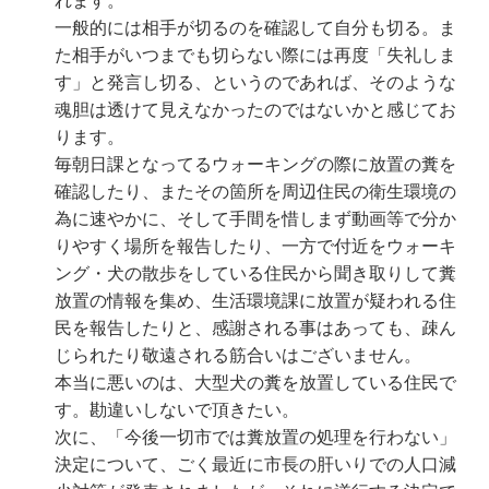
れます。
一般的には相手が切るのを確認して自分も切る。ま
た相手がいつまでも切らない際には再度「失礼しま
す」と発言し切る、というのであれば、そのような
魂胆は透けて見えなかったのではないかと感じてお
ります。
毎朝日課となってるウォーキングの際に放置の糞を
確認したり、またその箇所を周辺住民の衛生環境の
為に速やかに、そして手間を惜しまず動画等で分か
りやすく場所を報告したり、一方で付近をウォーキ
ング・犬の散歩をしている住民から聞き取りして糞
放置の情報を集め、生活環境課に放置が疑われる住
民を報告したりと、感謝される事はあっても、疎ん
じられたり敬遠される筋合いはございません。
本当に悪いのは、大型犬の糞を放置している住民で
す。勘違いしないで頂きたい。
次に、「今後一切市では糞放置の処理を行わない」
決定について、ごく最近に市長の肝いりでの人口減