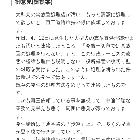
御意見(御提案)
大型犬の糞放置処理後が汚い、もっと清潔に処理し
て欲しいと、再三道路維持の係に依頼しておりま
す。
昨日、4月12日に発生した大型犬の糞放置処理跡がま
たも汚いと連絡したところ、「今後一切市では糞放
置の処理を行わない。」と、この行政サービスの改
悪の経緯も理由も説明しない、役所得意の紋切り型
の対応を受けました。このように処理を断られた件
は新規での発生ではありません。
既存の発生の処理方法をめぐって連絡したもので
す。
しかも再三依頼している事を無視して、中途半端な
業務で見栄えも悪く、周囲に悪臭が漂っておりま
す。
発生場所は『通学路の「歩道」上』で、多くの児童
が登下校で行き来しています。
また、上記道路維持の係に、電話をする度に疎んじ