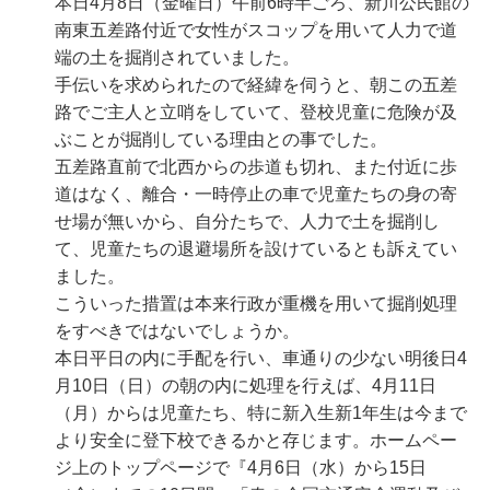
本日4月8日（金曜日）午前6時半ごろ、新川公民館の
南東五差路付近で女性がスコップを用いて人力で道
端の土を掘削されていました。
手伝いを求められたので経緯を伺うと、朝この五差
路でご主人と立哨をしていて、登校児童に危険が及
ぶことが掘削している理由との事でした。
五差路直前で北西からの歩道も切れ、また付近に歩
道はなく、離合・一時停止の車で児童たちの身の寄
せ場が無いから、自分たちで、人力で土を掘削し
て、児童たちの退避場所を設けているとも訴えてい
ました。
こういった措置は本来行政が重機を用いて掘削処理
をすべきではないでしょうか。
本日平日の内に手配を行い、車通りの少ない明後日4
月10日（日）の朝の内に処理を行えば、4月11日
（月）からは児童たち、特に新入生新1年生は今まで
より安全に登下校できるかと存じます。ホームペー
ジ上のトップページで『4月6日（水）から15日