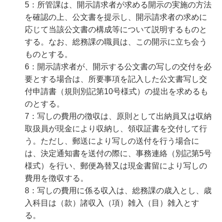
5：所管課は、開示請求者が求める開示の実施の方法
を確認の上、公文書を提示し、開示請求者の求めに
応じて当該公文書の構成等について説明するものと
する。なお、総務課の職員は、この開示に立ち会う
ものとする。
6：開示請求者が、開示する公文書の写しの交付を必
要とする場合は、所要事項を記入した公文書写し交
付申請書（規則別記第10号様式）の提出を求めるも
のとする。
7：写しの費用の徴収は、原則として出納員又は収納
取扱員が現金により収納し、領収証書を交付して行
う。ただし、郵送により写しの送付を行う場合に
は、決定通知書を送付の際に、事務連絡（別記第5号
様式）を行い、郵便為替又は現金書留により写しの
費用を徴収する。
8：写しの費用に係る収入は、総務課の歳入とし、歳
入科目は（款）諸収入（項）雑入（目）雑入とす
る。