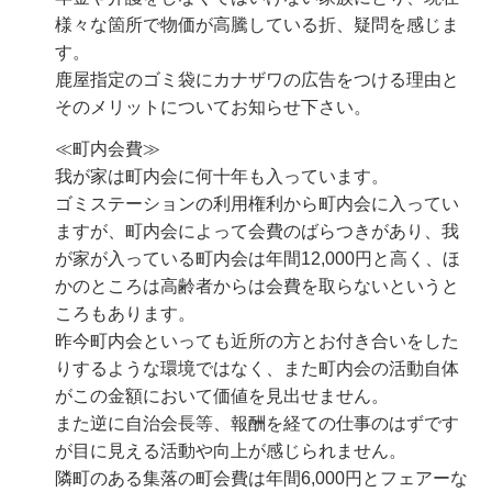
様々な箇所で物価が高騰している折、疑問を感じま
す。
鹿屋指定のゴミ袋にカナザワの広告をつける理由と
そのメリットについてお知らせ下さい。
≪町内会費≫
我が家は町内会に何十年も入っています。
ゴミステーションの利用権利から町内会に入ってい
ますが、町内会によって会費のばらつきがあり、我
が家が入っている町内会は年間12,000円と高く、ほ
かのところは高齢者からは会費を取らないというと
ころもあります。
昨今町内会といっても近所の方とお付き合いをした
りするような環境ではなく、また町内会の活動自体
がこの金額において価値を見出せません。
また逆に自治会長等、報酬を経ての仕事のはずです
が目に見える活動や向上が感じられません。
隣町のある集落の町会費は年間6,000円とフェアーな