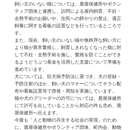
飼い主のいない猫については、鹿屋保健所やボラン
ティア団体と連携し、訪問による屋内飼育、不妊・
去勢手術のお願いや、住民への餌やりの禁止、適正
飼養に関する看板の設置などを行っているところで
す。
また、現在、飼い主のいない猫や無秩序な飼い方に
より猫が異常繁殖し、飼育しきれなくなった猫に対
して不妊・去勢手術を施し、繁殖を防ぐことができ
るようどうぶつ基金を活用した支援について準備を
進めています。
犬については、狂犬病予防法に基づき、犬の登録・
予防注射のほか、飼い犬のマナーについてチラシ配
布や看板設置等で啓発・周知を実施しています。
猫や犬のブリーダーの許可については、鹿屋保健所
にて許可を出していることから対応の件も含め、鹿
屋保健所へ伝えます。
今後も「人と動物の共生する社会の実現」のため
に、鹿屋保健所やボランティア団体、町内会、動物