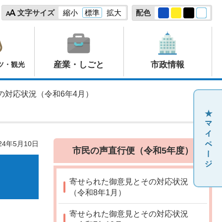
文字サイズ
縮小
標準
拡大
配色
産業・しごと
市政情報
ツ・観光
の対応状況（令和6年4月）
24年5月10日
市民の声直行便（令和5年度）
寄せられた御意見とその対応状況
（令和8年1月）
寄せられた御意見とその対応状況