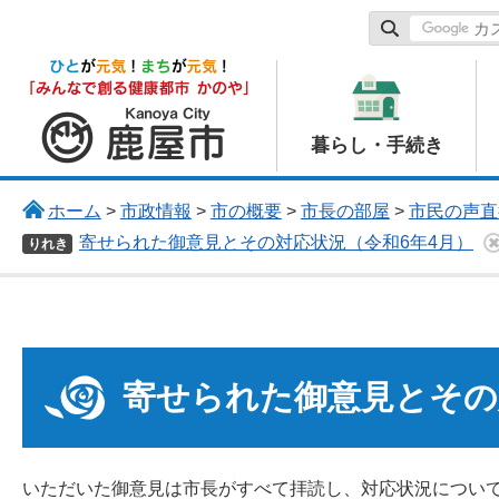
鹿屋市
暮らし・手続き
ホーム
>
市政情報
>
市の概要
>
市長の部屋
>
市民の声直
寄せられた御意見とその対応状況（令和6年4月）
りれき
寄せられた御意見とその
いただいた御意見は市長がすべて拝読し、対応状況につい