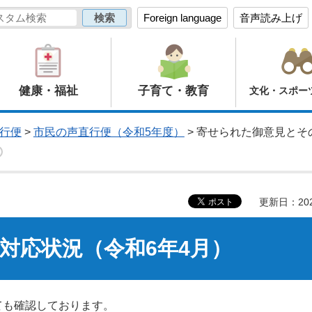
Foreign language
音声読み上げ
健康・福祉
子育て・教育
文化・スポー
行便
>
市民の声直行便（令和5年度）
> 寄せられた御意見とそ
更新日：20
対応状況（令和6年4月）
ても確認しております。