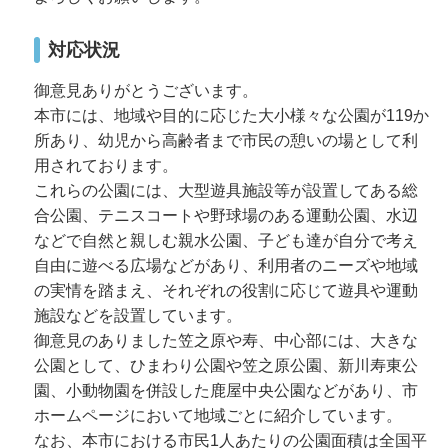
対応状況
御意見ありがとうございます。
本市には、地域や目的に応じた大小様々な公園が119か
所あり、幼児から高齢者まで市民の憩いの場として利
用されております。
これらの公園には、大型遊具施設等が設置してある総
合公園、テニスコートや野球場のある運動公園、水辺
などで自然と親しむ親水公園、子ども達が自分で考え
自由に遊べる広場などがあり、利用者のニーズや地域
の実情を踏まえ、それぞれの役割に応じて遊具や運動
施設などを設置しています。
御意見のありました笠之原や寿、中心部には、大きな
公園として、ひまわり公園や笠之原公園、新川寿東公
園、小動物園を併設した鹿屋中央公園などがあり、市
ホームページにおいて地域ごとに紹介しています。
なお、本市における市民1人あたりの公園面積は全国平