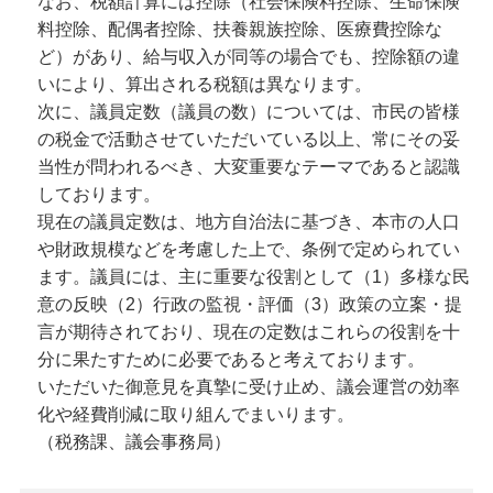
なお、税額計算には控除（社会保険料控除、生命保険
料控除、配偶者控除、扶養親族控除、医療費控除な
ど）があり、給与収入が同等の場合でも、控除額の違
いにより、算出される税額は異なります。
次に、議員定数（議員の数）については、市民の皆様
の税金で活動させていただいている以上、常にその妥
当性が問われるべき、大変重要なテーマであると認識
しております。
現在の議員定数は、地方自治法に基づき、本市の人口
や財政規模などを考慮した上で、条例で定められてい
ます。議員には、主に重要な役割として（1）多様な民
意の反映（2）行政の監視・評価（3）政策の立案・提
言が期待されており、現在の定数はこれらの役割を十
分に果たすために必要であると考えております。
いただいた御意見を真摯に受け止め、議会運営の効率
化や経費削減に取り組んでまいります。
（税務課、議会事務局）