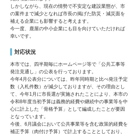
しかしながら、現在の情勢で不安定な建設業態が、市
の案件まで減少となれば市長の掲げた防災・減災面を
補える企業にも影響すると考えます。
今一度、鹿屋の中小企業にも目を向けていただければ
幸いです。
対応状況
本市では、四半期毎にホームページ等で「公共工事等
発注見通し」の公表を行っております。
今年4月公表分については、昨年同時期と比べ発注予定
数（入札件数）が減少しておりますが、その理由とし
て、今年1月に市長選が実施されたことにより、本市の
令和8年度当初予算は義務的経費や継続中の事業等を中
心に計上した「骨格予算」として編成したことが要因
となっています。
今後、6月議会において公共事業等を含む政策的経費を
補正予算（肉付け予算）で計上することとしており、