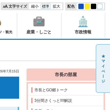
文字サイズ
縮小
標準
拡大
配色
産業・しごと
市政情報
ツ・観光
26年7月15日
市長の部屋
市長とGO郷トーク
3分間さくっと‼‼解説