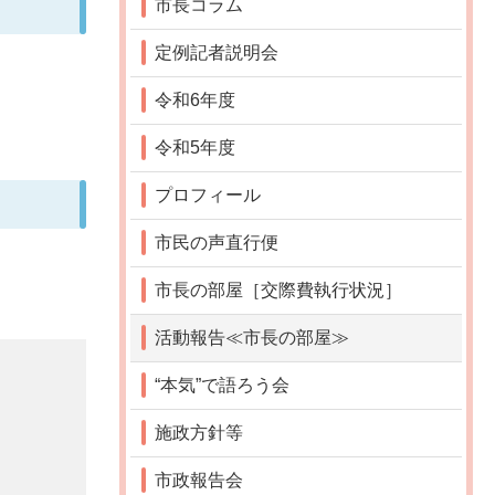
市長コラム
定例記者説明会
令和6年度
令和5年度
プロフィール
市民の声直行便
市長の部屋［交際費執行状況］
活動報告≪市長の部屋≫
“本気”で語ろう会
施政方針等
市政報告会