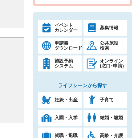
イベント
募集情報
カレンダー
申請書
公共施設
ダウンロード
検索
施設予約
オンライン
システム
(窓口･申請)
ライフシーンから探す
妊娠・出産
子育て
入園・入学
結婚・離婚
就職・退職
高齢・介護