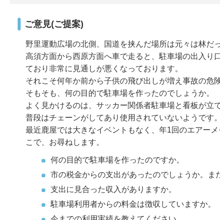
ご意見(ご提案)
野里運動広場の北側、国道を挟んだ場所は元々は林だ
高須方面から西原方面へ車で走ると、駐車場の出入り
ており非常に見通しが悪くなっております。
それこそ何年か前から子供の飛び出しが増え事故の危
そもそも、何の目的で駐車場を作ったのでしょうか。
よく見かけるのは、サッカー関係者駐車場と看板が立
普段はチェーンがしてあり使用されていないようです
最近鹿屋では大きなイベントもなく、年1回のエアー
こで、お尋ねします。
何の目的で駐車場を作ったのですか。
市の税金からの支出があったのでしょうか。ま
支出に見合った収入がありますか。
駐車場利用者からの料金は徴収していますか。
今までの利用実績を教えてください。