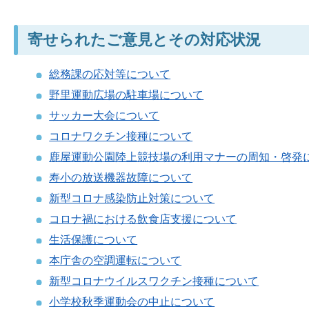
寄せられたご意見とその対応状況
総務課の応対等について
野里運動広場の駐車場について
サッカー大会について
コロナワクチン接種について
鹿屋運動公園陸上競技場の利用マナーの周知・啓発
寿小の放送機器故障について
新型コロナ感染防止対策について
コロナ禍における飲食店支援について
生活保護について
本庁舎の空調運転について
新型コロナウイルスワクチン接種について
小学校秋季運動会の中止について