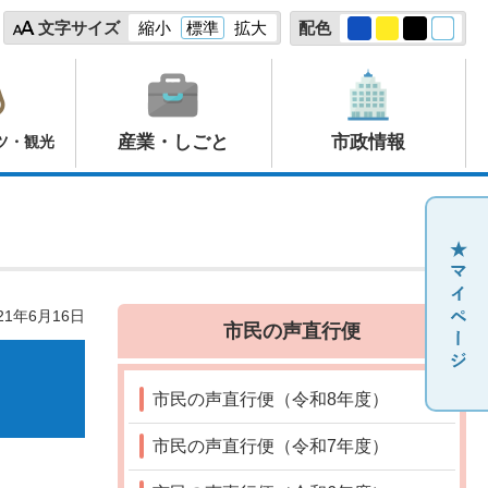
文字サイズ
縮小
標準
拡大
配色
産業・しごと
市政情報
ツ・観光
21年6月16日
市民の声直行便
市民の声直行便（令和8年度）
市民の声直行便（令和7年度）