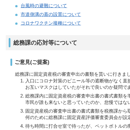
台風時の避難について
市道側溝の蓋の設置について
コロナワクチン接種について
総務課の応対等について
ご意見(ご提案)
総務課に固定資産税の審査申出の書類を貰いに行きま
入口にコロナ対策のビニール等の遮断物がなく直
お互いマスクはしていたがそれで良いのか疑問で
総務課内に固定資産税の審査申出書の書式書類を
市民が誰も来ないと思っていたのか、怠慢ではな
固定資産税の審査申出書の書式書類を税務課から
何のために総務課に固定資産評価審査委員会が設
待ち時間に打合せ室で待ったが、ペットボトルの