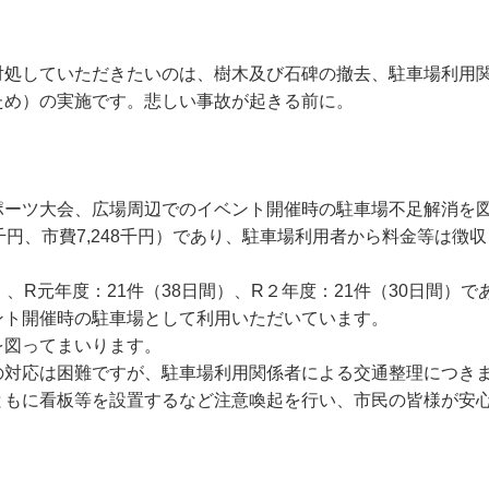
対処していただきたいのは、樹木及び石碑の撤去、駐車場利用
ため）の実施です。悲しい事故が起きる前に。
ポーツ大会、広場周辺でのイベント開催時の駐車場不足解消を
00千円、市費7,248千円）であり、駐車場利用者から料金等は徴
）、R元年度：21件（38日間）、R２年度：21件（30日間）で
ント開催時の駐車場として利用いただいています。
を図ってまいります。
の対応は困難ですが、駐車場利用関係者による交通整理につき
ともに看板等を設置するなど注意喚起を行い、市民の皆様が安