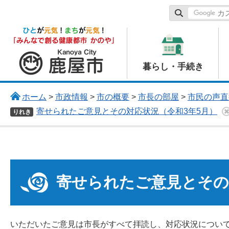
鹿屋市
暮らし・手続き
ホーム
>
市政情報
>
市の概要
>
市長の部屋
>
市民の声直
寄せられたご意見とその対応状況（令和3年5月）
りれき
寄せられたご意見とその
いただいたご意見は市長がすべて拝読し、対応状況につい