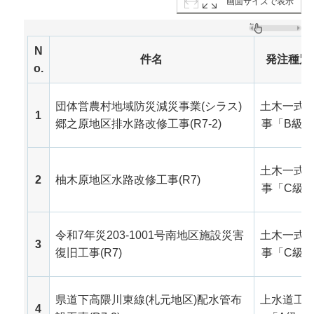
画面サイズで表示
N
件名
発注種別
o.
団体営農村地域防災減災事業(シラス)
土木一式
1
郷之原地区排水路改修工事(R7-2)
事「B級
土木一式
2
柚木原地区水路改修工事(R7)
事「C級
令和7年災203-1001号南地区施設災害
土木一式
3
復旧工事(R7)
事「C級
県道下高隈川東線(札元地区)配水管布
上水道工
4