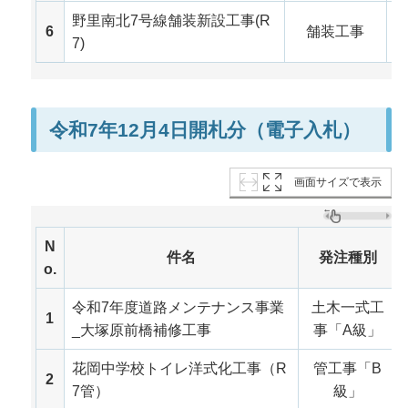
野里南北7号線舗装新設工事(R
令
6
舗装工事
7)
月
令和7年12月4日開札分（電子入札）
画面サイズで表示
N
件名
発注種別
o.
令和7年度道路メンテナンス事業
土木一式工
1
_大塚原前橋補修工事
事「A級」
花岡中学校トイレ洋式化工事（R
管工事「B
2
7管）
級」