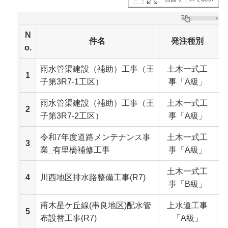
N
件名
発注種別
o.
雨水管渠建設（補助）工事（王
土木一式工
令
1
子第3R7-1工区）
事「A級」
雨水管渠建設（補助）工事（王
土木一式工
令
2
子第3R7-2工区）
事「A級」
令和7年度道路メンテナンス事
土木一式工
令
3
業_有里橋補修工事
事「A級」
土木一式工
令
4
川西地区排水路整備工事(R7)
事「B級」
甫木星ケ丘線(串良地区)配水管
上水道工事
令
5
布設替工事(R7)
「A級」
月