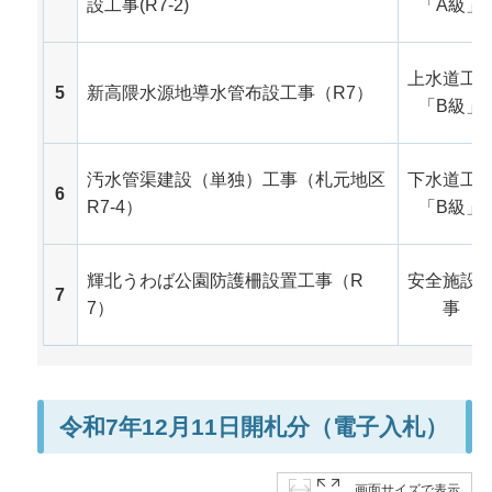
設工事(R7-2)
「A級」
上水道工
5
新高隈水源地導水管布設工事（R7）
「B級」
汚水管渠建設（単独）工事（札元地区
下水道工
6
R7-4）
「B級」
輝北うわば公園防護柵設置工事（R
安全施設
7
7）
事
令和7年12月11日開札分（電子入札）
画面サイズで表示