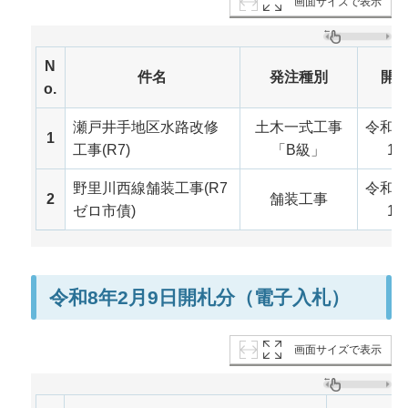
画面サイズで表示
N
件名
発注種別
開
o.
瀬戸井手地区水路改修
土木一式工事
令和8
1
工事(R7)
「B級」
19
野里川西線舗装工事(R7
令和8
2
舗装工事
ゼロ市債)
19
令和8年2月9日開札分（電子入札）
画面サイズで表示