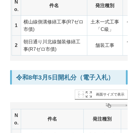
N
件名
発注種別
o.
横山線側溝修繕工事(R7ゼロ
土木一式工事
令
1
市債)
「C級」
月
朝日通り川北線舗装修繕工
令
2
舗装工事
事(R7ゼロ市債)
月
令和8年3月5日開札分（電子入札）
画面サイズで表示
N
件名
発注種別
開
o.