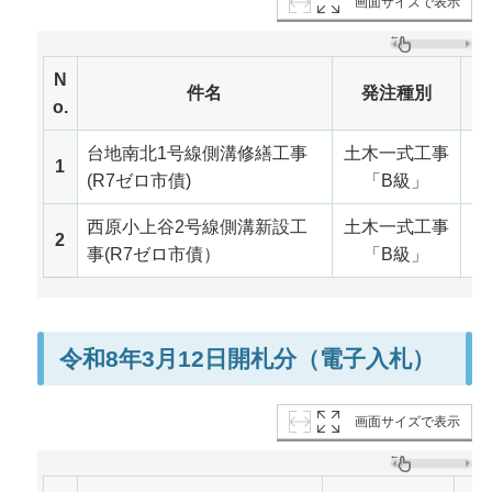
画面サイズで表示
N
件名
発注種別
o.
台地南北1号線側溝修繕工事
土木一式工事
令
1
(R7ゼロ市債)
「B級」
西原小上谷2号線側溝新設工
土木一式工事
令
2
事(R7ゼロ市債）
「B級」
令和8年3月12日開札分（電子入札）
画面サイズで表示