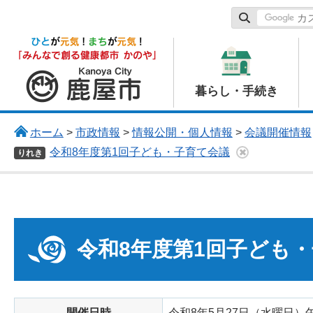
鹿屋市
暮らし・手続き
ホーム
>
市政情報
>
情報公開・個人情報
>
会議開催情報
令和8年度第1回子ども・子育て会議
りれき
令和8年度第1回子ども
開催日時
令和8年5月27日（水曜日）