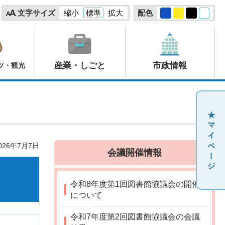
文字サイズ
縮小
標準
拡大
配色
産業・しごと
市政情報
ツ・観光
26年7月7日
会議開催情報
令和8年度第1回図書館協議会の開催
について
令和7年度第2回図書館協議会の会議