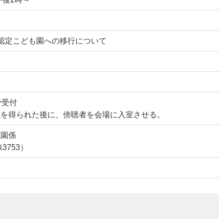
認定こども園への移行について
で受付
認を得られた後に、傍聴者を会場に入室させる。
稚園係
線3753）