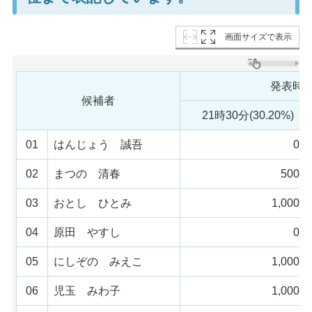
画面サイズで表示
発表時
候補者
21時30分(30.20%)
01
はんじょう 誠吾
0票
02
まつの 清春
500票
03
おとし ひとみ
1,000票
04
原田 やすし
0票
05
にしぞの みえこ
1,000票
06
児玉 みわ子
1,000票