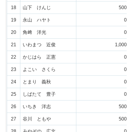
18
山下 けんじ
500票
19
永山 ハヤト
0票
20
角﨑 洋光
0票
21
いわまつ 近俊
1,000票
22
かじはら 正憲
0票
23
よこい さくら
0票
24
とまり 義秋
0票
25
しばたて 豊子
0票
26
いちき 洋志
500票
27
谷川 ともや
500票
28
みやぞの 広文
0票