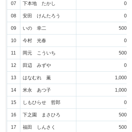
07
下本地 たかし
0票
08
安田 けんたろう
0票
09
いの 幸二
500票
10
今村 光春
0票
11
岡元 こういち
500票
12
田辺 みずや
0票
13
はなむれ 薫
1,000票
14
米永 あつ子
1,000票
15
しもひらせ 哲郎
0票
16
下之園 まさひろ
500票
17
福田 しんさく
500票