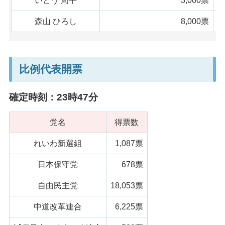
いとう 周平
3,000票
森山 ひろし
8,000票
比例代表開票
確定時刻：23時47分
党名
得票数
れいわ新選組
1,087票
日本保守党
678票
自由民主党
18,053票
中道改革連合
6,225票