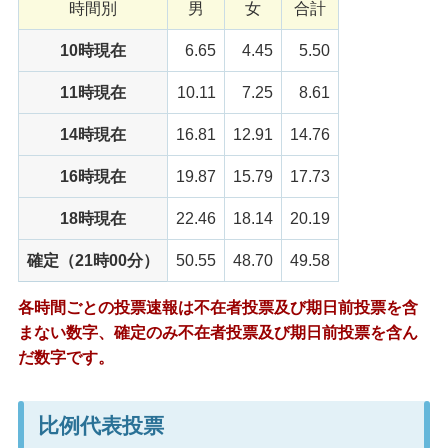
時間別
男
女
合計
10時現在
6.65
4.45
5.50
11時現在
10.11
7.25
8.61
14時現在
16.81
12.91
14.76
16時現在
19.87
15.79
17.73
18時現在
22.46
18.14
20.19
確定（21時00分）
50.55
48.70
49.58
各時間ごとの投票速報は不在者投票及び期日前投票を含
まない数字、確定のみ不在者投票及び期日前投票を含ん
だ数字です。
比例代表投票