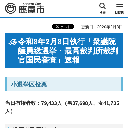
鹿屋市
検索
MENU
更新日：2026年2月8日
令和8年2⽉8⽇執⾏「衆議院
議員総選挙・最⾼裁判所裁判
官国⺠審査」速報
小選挙区投票
当日有権者数：79,433⼈（男37,698⼈、⼥41,735
⼈）