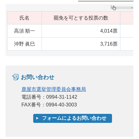
氏名
罷免を可とする投票の数
罷
高須 順一
4,014票
沖野 眞巳
3,716票
お問い合わせ
鹿屋市選挙管理委員会事務局
電話番号：0994-31-1142
FAX番号：0994-40-3003