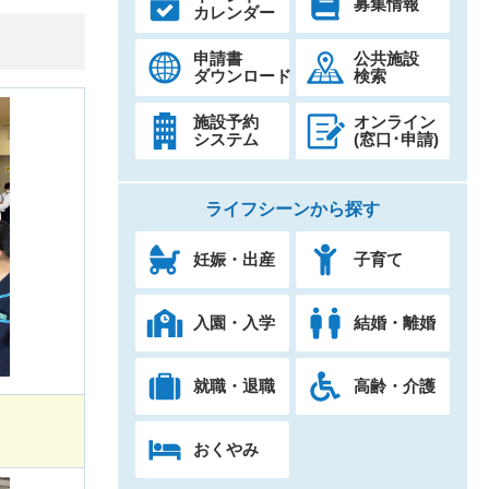
募集情報
カレンダー
申請書
公共施設
ダウンロード
検索
施設予約
オンライン
システム
(窓口･申請)
ライフシーンから探す
妊娠・出産
子育て
入園・入学
結婚・離婚
就職・退職
高齢・介護
おくやみ