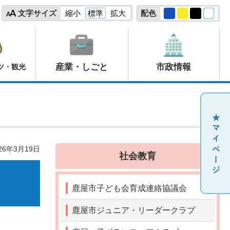
文字サイズ
縮小
標準
拡大
配色
産業・しごと
市政情報
ツ・観光
26年3月19日
社会教育
鹿屋市子ども会育成連絡協議会
鹿屋市ジュニア・リーダークラブ