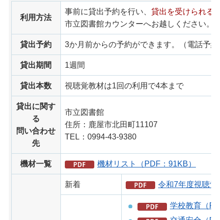
事前に貸出予約を行い、
貸出を受けられる
利用方法
市立図書館カウンターへお越しください。
貸出予約
3か月前からの予約ができます。（電話予約
貸出期間
1週間
貸出本数
視聴覚教材は1回の利用で4本まで
貸出に関す
市立図書館
る
住所：鹿屋市北田町11107
問い合わせ
TEL：0994-43-9380
先
機材一覧
機材リスト（PDF：91KB）
新着
令和7年度視聴覚新
学校教育（PD