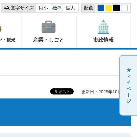
文字サイズ
縮小
標準
拡大
配色
産業・しごと
市政情報
ツ・観光
更新日：2025年10月23日