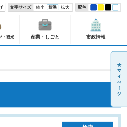
げ
文字サイズ
縮小
標準
拡大
配色
産業・しごと
市政情報
ツ・観光